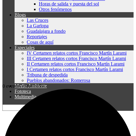
Horas de salida y puesta del sol
Otros fenómenos
Blogs
Las Cruces
La Garlopa
Guadalajara a fondo
Reportajes
Cosas de aquí
Especiales
IV Certamen relatos cortos Francisco Martín Larami
III Certamen relatos cortos Francisco Martín Larami
II Certamen relatos cortos Francisco Martín Larami
I Certamen relatos cortos Francisco Martín Larami
Tribuna de despedida
Pueblos abandonados: Romerosa
Medio Ambiente
0 eventos encontrados.
Fototeca
Multimedia