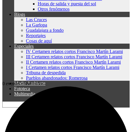
Horas de salida y puesta del sol
Otros fenómenos
Blogs
Las Cruces
La Garlopa
Guadalajara a fondo
Reportajes
Cosas de aquí
Especiales
IV Certamen relatos cortos Francisco Martín Larami
III Certamen relatos cortos Francisco Martín Larami
II Certamen relatos cortos Francisco Martín Larami
I Certamen relatos cortos Francisco Martín Larami
Tribuna de despedida
Pueblos abandonados: Romerosa
Medio Ambiente
0 eventos encontrados.
Fototeca
Multimedia