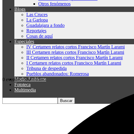
Otros fenómenos
Blogs
Las Cruces
La Garlopa
Guadalajara a fondo
Reportajes
Cosas de aquí
Especiales
IV Certamen relatos cortos Francisco Martín Larami
III Certamen relatos cortos Francisco Martín Larami
II Certamen relatos cortos Francisco Martín Larami
I Certamen relatos cortos Francisco Martín Larami
Tribuna de despedida
Pueblos abandonados: Romerosa
Medio Ambiente
0 eventos encontrados.
Fototeca
Multimedia