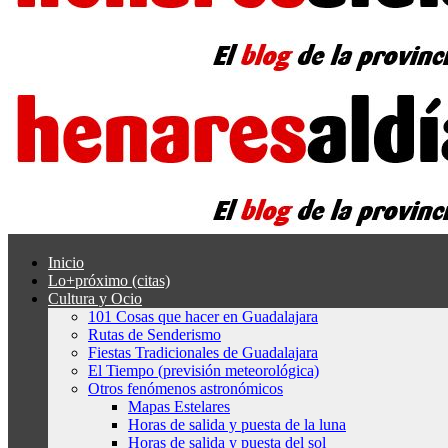
Inicio
Lo+próximo (citas)
Cultura y Ocio
101 Cosas que hacer en Guadalajara
Rutas de Senderismo
Fiestas Tradicionales de Guadalajara
El Tiempo (previsión meteorológica)
Otros fenómenos astronómicos
Mapas Estelares
Horas de salida y puesta de la luna
Horas de salida y puesta del sol