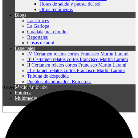
Horas de salida y puesta del sol
Otros fenómenos
Blogs
Las Cruces
La Garlopa
Guadalajara a fondo
Reportajes
Cosas de aquí
Especiales
IV Certamen relatos cortos Francisco Martín Larami
III Certamen relatos cortos Francisco Martín Larami
II Certamen relatos cortos Francisco Martín Larami
I Certamen relatos cortos Francisco Martín Larami
Tribuna de despedida
Pueblos abandonados: Romerosa
Medio Ambiente
0 eventos encontrados.
Fototeca
Multimedia