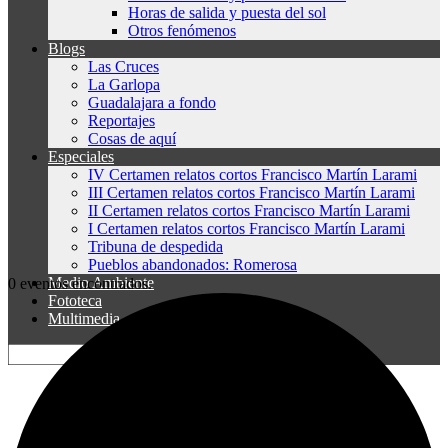
Horas de salida y puesta del sol
Otros fenómenos
Blogs
Las Cruces
La Garlopa
Guadalajara a fondo
Reportajes
Cosas de aquí
Especiales
IV Certamen relatos cortos Francisco Martín Larami
III Certamen relatos cortos Francisco Martín Larami
II Certamen relatos cortos Francisco Martín Larami
I Certamen relatos cortos Francisco Martín Larami
Tribuna de despedida
Pueblos abandonados: Romerosa
Medio Ambiente
0 eventos encontrados.
Fototeca
Multimedia