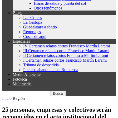
Horas de salida y puesta del sol
Otros fenómenos
Blogs
Las Cruces
La Garlopa
Guadalajara a fondo
Reportajes
Cosas de aquí
Especiales
IV Certamen relatos cortos Francisco Martín Larami
III Certamen relatos cortos Francisco Martín Larami
II Certamen relatos cortos Francisco Martín Larami
I Certamen relatos cortos Francisco Martín Larami
Tribuna de despedida
Pueblos abandonados: Romerosa
Medio Ambiente
Fototeca
Multimedia
Inicio
Región
25 personas, empresas y colectivos serán
reconocidos en el acto institucional del