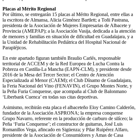
Placas al Mérito Regional
Por último, se entregarán 15 placas al Mérito Regional, entre ellas a
la escritora de Almansa, Alicia Giménez Bartlett; a Toñi Pastrana,
presidenta de la Asociación de Mujeres Empresarias de Albacete y
Provincia (AMEPAP); a la Asociación Vasija, dedicada a la atención
de menores y familias en situación de dificultad en Guadalajara, y a
la Unidad de Rehabilitación Pediátrica del Hospital Nacional de
Parapléjicos.
En este apartado figuran también Braulio Carlés, responsable
territorial de ACCEM y de la Red Europea de Lucha Contra la
Pobreza en Castilla-La Mancha (EAPN-CLM), y presidente desde
2016 de la Mesa del Tercer Sector; el Centro de Atención
Especializada al Menor (CAEM); el Club Dínamo de Guadalajara,
la Feria Nacional del Vino (FENAVIN), el Grupo Montes Norte, y
la Peña Furia Conquense, que acompaña al Club de Balonmano
‘Liberbank Cuenca’ en todas sus citas deportivas.
Asimismo, recibirán esta placa el albaceteño Eloy Camino Calderón,
fundador de la Asociación ASPRONA; la empresa conquense
Grupo Navarro, referente en la producción de carburo de silíceo; la
Peña ‘Furia Conquense’; el constructor de guitarras, José Luis
Romanillos Vega, afincado en Sigüenza; y Pilar Ruipérez Alfaro,
presidente de la Asociación de Consumidores y Amas de Casa