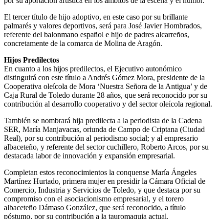
por su aportación artística en los ámbitos de la escena y el humor.
El tercer título de hijo adoptivo, en este caso por su brillante
palmarés y valores deportivos, será para José Javier Hombrados,
referente del balonmano español e hijo de padres alcarreños,
concretamente de la comarca de Molina de Aragón.
Hijos Predilectos
En cuanto a los hijos predilectos, el Ejecutivo autonómico
distinguirá con este título a Andrés Gómez Mora, presidente de la
Cooperativa oleícola de Mora ‘Nuestra Señora de la Antigua’ y de
Caja Rural de Toledo durante 28 años, que será reconocido por su
contribución al desarrollo cooperativo y del sector oleícola regional.
También se nombrará hija predilecta a la periodista de la Cadena
SER, María Manjavacas, oriunda de Campo de Criptana (Ciudad
Real), por su contribución al periodismo social; y al empresario
albaceteño, y referente del sector cuchillero, Roberto Arcos, por su
destacada labor de innovación y expansión empresarial.
Completan estos reconocimientos la conquense María Ángeles
Martínez Hurtado, primera mujer en presidir la Cámara Oficial de
Comercio, Industria y Servicios de Toledo, y que destaca por su
compromiso con el asociacionismo empresarial, y el torero
albaceteño Dámaso González, que será reconocido, a título
póstumo, por su contribución a la tauromaquia actual.