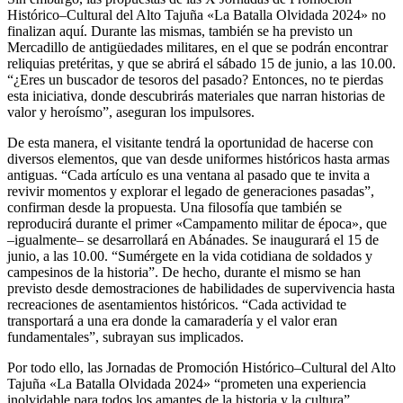
Histórico–Cultural del Alto Tajuña «La Batalla Olvidada 2024» no
finalizan aquí. Durante las mismas, también se ha previsto un
Mercadillo de antigüedades militares, en el que se podrán encontrar
reliquias pretéritas, y que se abrirá el sábado 15 de junio, a las 10.00.
“¿Eres un buscador de tesoros del pasado? Entonces, no te pierdas
esta iniciativa, donde descubrirás materiales que narran historias de
valor y heroísmo”, aseguran los impulsores.
De esta manera, el visitante tendrá la oportunidad de hacerse con
diversos elementos, que van desde uniformes históricos hasta armas
antiguas. “Cada artículo es una ventana al pasado que te invita a
revivir momentos y explorar el legado de generaciones pasadas”,
confirman desde la propuesta. Una filosofía que también se
reproducirá durante el primer «Campamento militar de época», que
–igualmente– se desarrollará en Abánades. Se inaugurará el 15 de
junio, a las 10.00. “Sumérgete en la vida cotidiana de soldados y
campesinos de la historia”. De hecho, durante el mismo se han
previsto desde demostraciones de habilidades de supervivencia hasta
recreaciones de asentamientos históricos. “Cada actividad te
transportará a una era donde la camaradería y el valor eran
fundamentales”, subrayan sus implicados.
Por todo ello, las Jornadas de Promoción Histórico–Cultural del Alto
Tajuña «La Batalla Olvidada 2024» “prometen una experiencia
inolvidable para todos los amantes de la historia y la cultura”.