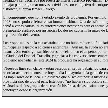
llegando a ser declarada por Fiesta de Interés Turístico Provincial. 
trabajar para programar nuevas actividades con el objetivo de enrique
histórica”, subraya Ismael Gallego.
Un compromiso que no ha estado exento de problemas. Por ejemplo, 
2023– no se pudo celebrar en su formato habitual. Una decisión –muy
debió a varias causas. “Las autorizaciones necesarias para el normal d
presupuesto asignado por instancias locales no cubría ni la mitad de l
organización del evento.
Los responsables de la cita aclaraban que no hubo reducción fiduciar
municipales respecto a ediciones anteriores. “Aun así, la ayuda no era 
misma”. Sin embargo, sus ideadores no cejaron en el empeño, por lo q
la Ciudad del Doncel. Tras ello, y gracias a las conversaciones emp
Gobierno abanadiense, este 2024 la propuesta ha regresado en su for
“Nuestros fines son claros y están basados en seguir trabajando para di
recordar acontecimientos que hoy en día la mayoría de la gente desc
los impulsores de la idea. Un esfuerzo que busca difundir la historia e
provincia sino de todo el país. Este logro “no hubiera sido posible si
Abánades, de los grupos de recreación histórica, de las instituciones
concluyen desde la organización.