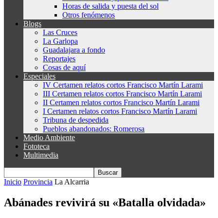
Horas de salida y puesta del sol
Otros fenómenos
Blogs
Las Cruces
La Garlopa
Guadalajara a fondo
Reportajes
Cosas de aquí
Especiales
IV Certamen relatos cortos Francisco Martín Larami
III Certamen relatos cortos Francisco Martín Larami
II Certamen relatos cortos Francisco Martín Larami
I Certamen relatos cortos Francisco Martín Larami
Tribuna de despedida
Pueblos abandonados: Romerosa
Medio Ambiente
Fototeca
Multimedia
Inicio
Provincia
La Alcarria
Abánades revivirá su «Batalla olvidada»