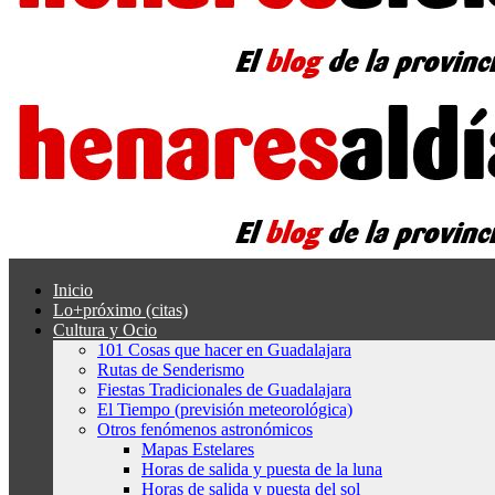
Inicio
Lo+próximo (citas)
Cultura y Ocio
101 Cosas que hacer en Guadalajara
Rutas de Senderismo
Fiestas Tradicionales de Guadalajara
El Tiempo (previsión meteorológica)
Otros fenómenos astronómicos
Mapas Estelares
Horas de salida y puesta de la luna
Horas de salida y puesta del sol