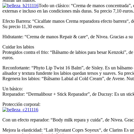
Mimar las manos:
Todo un clásico: “Crema de manos concentrada”, de
externas e incluso en las condiciones más duras. Su precio 7,10 euros.
Efecto Barrera: “Cicalfate manos Crema reparadora efecto barrera“, de 
Su precio 11,30 euros.
Hidratante: “Crema de manos Repair & care“, de Nivea. Gracias a su fór
Cuidar los labios
Protegidos contra el frio: “Bálsamo de labios para besar Kenzoki”, de 
euros.
Reconfortante: “Phyto Lip Twist 16 Balm”, de Sisley. Es un bálsamo que
alisador y textura fundente los labios quedan tersos y suaves. Su prec
Regenera los labios: “Bálsamo Labial al Cold Cream”, de Avene. Nutre,
Un básico:
Rreparador: “Dermalibour + Stick Reparador”, de Ducray: Es un stick 
Protección corporal:
Con un efecto reparador: “Body milk repara y cuida”, de Nivea. Gracias
Mejora la elasticidad: “Lait Hyratant Coprs Soyeux“, de Clarins Es una 