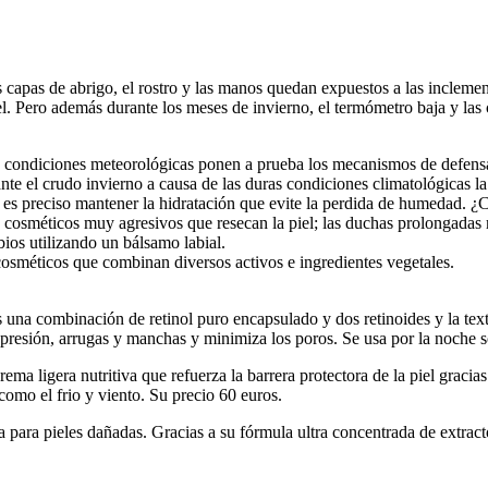
capas de abrigo, el rostro y las manos quedan expuestos a las inclemen
iel. Pero además durante los meses de invierno, el termómetro baja y las
as condiciones meteorológicas ponen a prueba los mecanismos de defensa 
ante el crudo invierno a causa de las duras condiciones climatológicas l
rlo es preciso mantener la hidratación que evite la perdida de humedad.
s o cosméticos muy agresivos que resecan la piel; las duchas prolongadas
ios utilizando un bálsamo labial.
s cosméticos que combinan diversos activos e ingredientes vegetales.
una combinación de retinol puro encapsulado y dos retinoides y la text
expresión, arrugas y manchas y minimiza los poros. Se usa por la noche so
a ligera nutritiva que refuerza la barrera protectora de la piel gracias
 como el frio y viento. Su precio 60 euros.
 para pieles dañadas. Gracias a su fórmula ultra concentrada de extracto