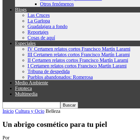
Otros fenómenos
Blogs
Las Cruces
La Garlopa
Guadalajara a fondo
Reportajes
Cosas de aquí
Especiales
IV Certamen relatos cortos Francisco Martín Larami
III Certamen relatos cortos Francisco Martín Larami
II Certamen relatos cortos Francisco Martín Larami
I Certamen relatos cortos Francisco Martín Larami
Tribuna de despedida
Pueblos abandonados: Romerosa
Medio Ambiente
Fototeca
Multimedia
Inicio
Cultura y Ocio
Belleza
Un abrigo cosmético para tu piel
Por