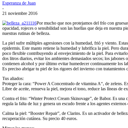
Esperanza de Juan
-
21 noviembre 2016
Por mucho que nos protejamos del frío con gruesas 
opacidad, rojeces o sensibilidad son las huellas que deja en nuestra p
nuestras rutinas de belleza.
La piel sufre múltiples agresiones con la humedad, frió y viento. Est
epidermis. Este manto retiene la humedad y lubrifica la piel. Pero dur
poco flexible contribuyendo al envejecimiento de la piel. Para evita
dos litros diarios, evitar los ambientes demasiados secos; los jabone
contienen alcohol y por último evitar humedecer continuamente los lab
Es preciso abrigar tu piel de los rigores del invierno con tratamiento
Tus aliados:
Proteger la cara: “Power A Concentrado de vitamina A“, de zelens. Es 
Libre de aceite, renueva la piel, mejora el tono, reduce las líneas de 
Contra el frio: “Winter Protect Cream Skinovage”, de Babor. Es una crem
regula la falta de luz y genera un escudo frente a los agentes externos
Calma la piel: “Booster Repair”, de Clarins. Es un activador de belleza
recuperación cutánea. Su precio 40 euros.