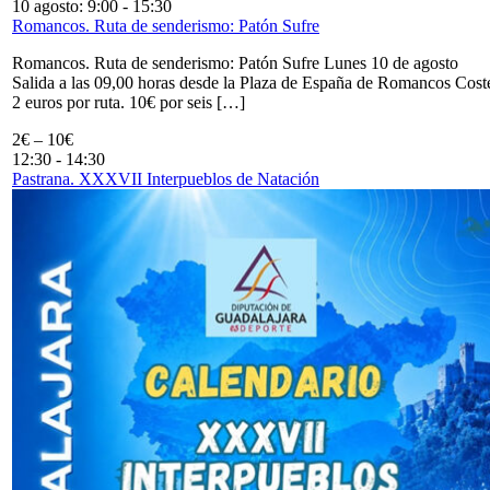
10 agosto: 9:00
-
15:30
Romancos. Ruta de senderismo: Patón Sufre
Romancos. Ruta de senderismo: Patón Sufre Lunes 10 de agosto
Salida a las 09,00 horas desde la Plaza de España de Romancos Cost
2 euros por ruta. 10€ por seis […]
2€ – 10€
12:30
-
14:30
Pastrana. XXXVII Interpueblos de Natación