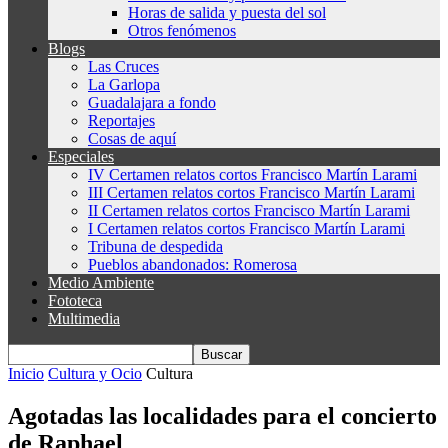
Horas de salida y puesta del sol
Otros fenómenos
Blogs
Las Cruces
La Garlopa
Guadalajara a fondo
Reportajes
Cosas de aquí
Especiales
IV Certamen relatos cortos Francisco Martín Larami
III Certamen relatos cortos Francisco Martín Larami
II Certamen relatos cortos Francisco Martín Larami
I Certamen relatos cortos Francisco Martín Larami
Tribuna de despedida
Pueblos abandonados: Romerosa
Medio Ambiente
Fototeca
Multimedia
Inicio
Cultura y Ocio
Cultura
Agotadas las localidades para el concierto
de Raphael