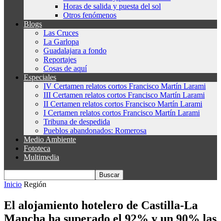
Horas de salida y puesta del sol
Otros fenómenos
Blogs
Las Cruces
La Garlopa
Guadalajara a fondo
Reportajes
Cosas de aquí
Especiales
IV Certamen relatos cortos Francisco Martín Larami
III Certamen relatos cortos Francisco Martín Larami
II Certamen relatos cortos Francisco Martín Larami
I Certamen relatos cortos Francisco Martín Larami
Tribuna de despedida
Pueblos abandonados: Romerosa
Medio Ambiente
Fototeca
Multimedia
Inicio
Región
El alojamiento hotelero de Castilla-La
Mancha ha superado el 92% y un 90% las