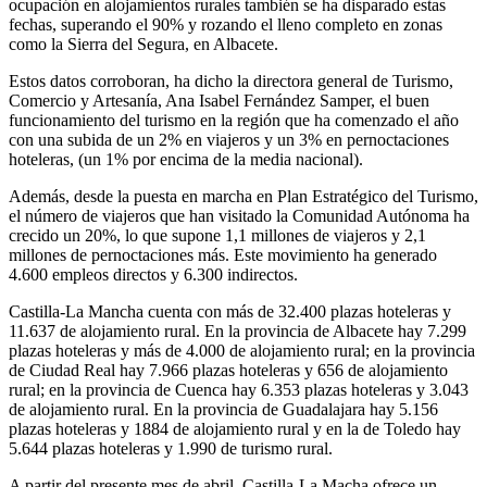
ocupación en alojamientos rurales también se ha disparado estas
fechas, superando el 90% y rozando el lleno completo en zonas
como la Sierra del Segura, en Albacete.
Estos datos corroboran, ha dicho la directora general de Turismo,
Comercio y Artesanía, Ana Isabel Fernández Samper, el buen
funcionamiento del turismo en la región que ha comenzado el año
con una subida de un 2% en viajeros y un 3% en pernoctaciones
hoteleras, (un 1% por encima de la media nacional).
Además, desde la puesta en marcha en Plan Estratégico del Turismo,
el número de viajeros que han visitado la Comunidad Autónoma ha
crecido un 20%, lo que supone 1,1 millones de viajeros y 2,1
millones de pernoctaciones más. Este movimiento ha generado
4.600 empleos directos y 6.300 indirectos.
Castilla-La Mancha cuenta con más de 32.400 plazas hoteleras y
11.637 de alojamiento rural. En la provincia de Albacete hay 7.299
plazas hoteleras y más de 4.000 de alojamiento rural; en la provincia
de Ciudad Real hay 7.966 plazas hoteleras y 656 de alojamiento
rural; en la provincia de Cuenca hay 6.353 plazas hoteleras y 3.043
de alojamiento rural. En la provincia de Guadalajara hay 5.156
plazas hoteleras y 1884 de alojamiento rural y en la de Toledo hay
5.644 plazas hoteleras y 1.990 de turismo rural.
A partir del presente mes de abril, Castilla-La Macha ofrece un