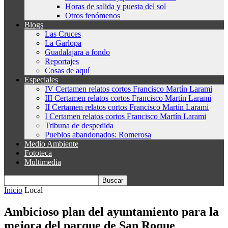
Horas de salida y puesta del sol
Otros fenómenos
Blogs
Las Cruces
La Garlopa
Guadalajara a fondo
Reportajes
Cosas de aquí
Especiales
IV Certamen relatos cortos Francisco Martín Larami
III Certamen relatos cortos Francisco Martín Larami
II Certamen relatos cortos Francisco Martín Larami
I Certamen relatos cortos Francisco Martín Larami
Tribuna de despedida
Pueblos abandonados: Romerosa
Medio Ambiente
Fototeca
Multimedia
Inicio
Local
Ambicioso plan del ayuntamiento para la
mejora del parque de San Roque