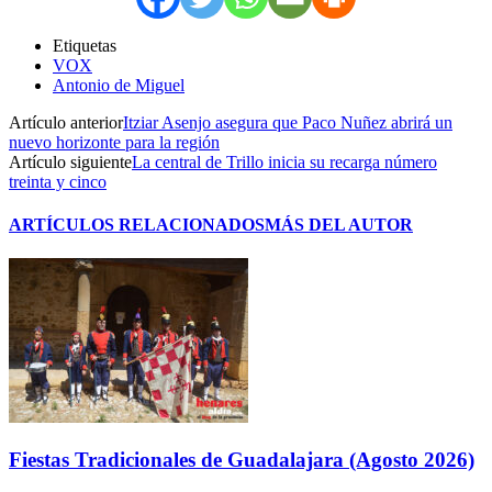
Etiquetas
VOX
Antonio de Miguel
Artículo anterior
Itziar Asenjo asegura que Paco Nuñez abrirá un
nuevo horizonte para la región
Artículo siguiente
La central de Trillo inicia su recarga número
treinta y cinco
ARTÍCULOS RELACIONADOS
MÁS DEL AUTOR
Fiestas Tradicionales de Guadalajara (Agosto 2026)