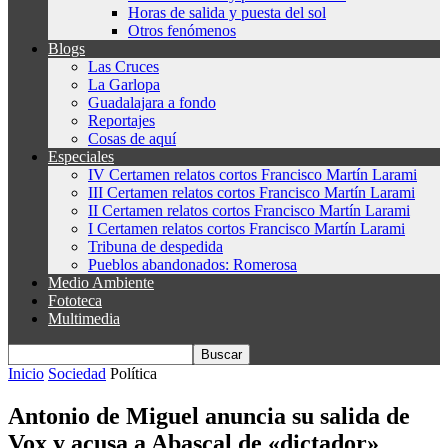
Horas de salida y puesta del sol
Otros fenómenos
Blogs
Las Cruces
La Garlopa
Guadalajara a fondo
Reportajes
Cosas de aquí
Especiales
IV Certamen relatos cortos Francisco Martín Larami
III Certamen relatos cortos Francisco Martín Larami
II Certamen relatos cortos Francisco Martín Larami
I Certamen relatos cortos Francisco Martín Larami
Tribuna de despedida
Pueblos abandonados: Romerosa
Medio Ambiente
Fototeca
Multimedia
Inicio
Sociedad
Política
Antonio de Miguel anuncia su salida de
Vox y acusa a Abascal de «dictador»