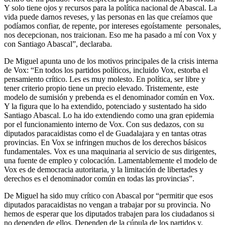
Y solo tiene ojos y recursos para la política nacional de Abascal. La
vida puede darnos reveses, y las personas en las que creíamos que
podíamos confiar, de repente, por intereses egoístamente personales,
nos decepcionan, nos traicionan. Eso me ha pasado a mí con Vox y
con Santiago Abascal”, declaraba.
De Miguel apunta uno de los motivos principales de la crisis interna
de Vox: “En todos los partidos políticos, incluido Vox, estorba el
pensamiento crítico. Les es muy molesto. En política, ser libre y
tener criterio propio tiene un precio elevado. Tristemente, este
modelo de sumisión y prebenda es el denominador común en Vox.
Y la figura que lo ha extendido, potenciado y sustentado ha sido
Santiago Abascal. Lo ha ido extendiendo como una gran epidemia
por el funcionamiento interno de Vox. Con sus dedazos, con su
diputados paracaidistas como el de Guadalajara y en tantas otras
provincias. En Vox se infringen muchos de los derechos básicos
fundamentales. Vox es una maquinaria al servicio de sus dirigentes,
una fuente de empleo y colocación. Lamentablemente el modelo de
Vox es de democracia autoritaria, y la limitación de libertades y
derechos es el denominador común en todas las provincias”.
De Miguel ha sido muy crítico con Abascal por “permitir que esos
diputados paracaidistas no vengan a trabajar por su provincia. No
hemos de esperar que los diputados trabajen para los ciudadanos si
no dependen de ellos. Dependen de la cúpula de los partidos y,