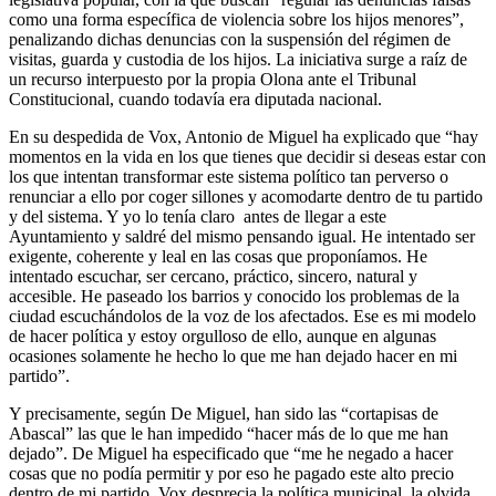
como una forma específica de violencia sobre los hijos menores”,
penalizando dichas denuncias con la suspensión del régimen de
visitas, guarda y custodia de los hijos. La iniciativa surge a raíz de
un recurso interpuesto por la propia Olona ante el Tribunal
Constitucional, cuando todavía era diputada nacional.
En su despedida de Vox, Antonio de Miguel ha explicado que “hay
momentos en la vida en los que tienes que decidir si deseas estar con
los que intentan transformar este sistema político tan perverso o
renunciar a ello por coger sillones y acomodarte dentro de tu partido
y del sistema. Y yo lo tenía claro antes de llegar a este
Ayuntamiento y saldré del mismo pensando igual. He intentado ser
exigente, coherente y leal en las cosas que proponíamos. He
intentado escuchar, ser cercano, práctico, sincero, natural y
accesible. He paseado los barrios y conocido los problemas de la
ciudad escuchándolos de la voz de los afectados. Ese es mi modelo
de hacer política y estoy orgulloso de ello, aunque en algunas
ocasiones solamente he hecho lo que me han dejado hacer en mi
partido”.
Y precisamente, según De Miguel, han sido las “cortapisas de
Abascal” las que le han impedido “hacer más de lo que me han
dejado”. De Miguel ha especificado que “me he negado a hacer
cosas que no podía permitir y por eso he pagado este alto precio
dentro de mi partido. Vox desprecia la política municipal, la olvida.