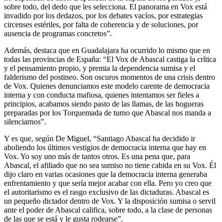
sobre todo, del dedo que les selecciona. El panorama en Vox está
invadido por los dedazos, por los debates vacíos, por estrategias
circenses estériles, por falta de coherencia y de soluciones, por
ausencia de programas concretos”.
Además, destaca que en Guadalajara ha ocurrido lo mismo que en
todas las provincias de España: “El Vox de Abascal castiga la crítica
y el pensamiento propio, y premia la dependencia sumisa y el
falderismo del postineo. Son oscuros momentos de una crisis dentro
de Vox. Quienes denunciamos este modelo carente de democracia
interna y con conducta mafiosa, quienes intentamos ser fieles a
principios, acabamos siendo pasto de las llamas, de las hogueras
preparadas por los Torquemada de turno que Abascal nos manda a
silenciarnos”.
Y es que, según De Miguel, “Santiago Abascal ha decidido ir
aboliendo los últimos vestigios de democracia interna que hay en
Vox. Yo soy uno más de tantos otros. Es una pena que, para
Abascal, el afiliado que no sea sumiso no tiene cabida en su Vox. Él
dijo claro en varias ocasiones que la democracia interna generaba
enfrentamiento y que sería mejor acabar con ella. Pero yo creo que
el autoritarismo es el rasgo exclusivo de las dictaduras. Abascal es
un pequeño dictador dentro de Vox. Y la disposición sumisa o servil
ante el poder de Abascal califica, sobre todo, a la clase de personas
de las que se está y le gusta rodearse”.