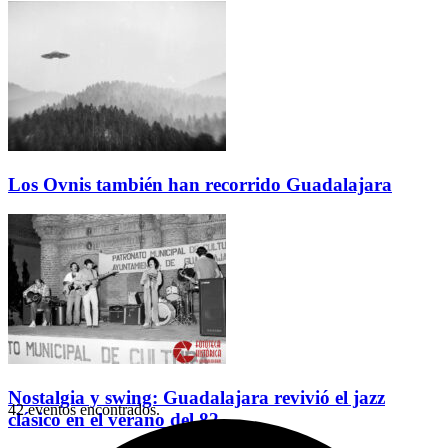
Los Ovnis también han recorrido Guadalajara
Nostalgia y swing: Guadalajara revivió el jazz
42 eventos encontrados.
clásico en el verano del 82