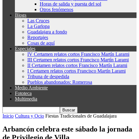
Horas de salida y puesta del sol
Otros fenómenos
Blogs
Las Cruces
La Garlopa
Guadalajara a fondo
Reportajes
Cosas de aquí
Especiales
IV Certamen relatos cortos Francisco Martín Larami
III Certamen relatos cortos Francisco Martín Larami
II Certamen relatos cortos Francisco Martín Larami
I Certamen relatos cortos Francisco Martín Larami
Tribuna de despedida
Pueblos abandonados: Romerosa
Medio Ambiente
Fototeca
Multimedia
Inicio
Cultura y Ocio
Fiestas Tradicionales de Guadalajara
Arbancón celebra este sábado la jornada
de Privilegio de Villa