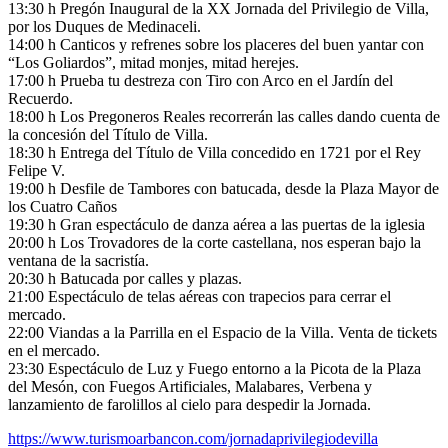
13:30 h Pregón Inaugural de la XX Jornada del Privilegio de Villa,
por los Duques de Medinaceli.
14:00 h Canticos y refrenes sobre los placeres del buen yantar con
“Los Goliardos”, mitad monjes, mitad herejes.
17:00 h Prueba tu destreza con Tiro con Arco en el Jardín del
Recuerdo.
18:00 h Los Pregoneros Reales recorrerán las calles dando cuenta de
la concesión del Título de Villa.
18:30 h Entrega del Título de Villa concedido en 1721 por el Rey
Felipe V.
19:00 h Desfile de Tambores con batucada, desde la Plaza Mayor de
los Cuatro Caños
19:30 h Gran espectáculo de danza aérea a las puertas de la iglesia
20:00 h Los Trovadores de la corte castellana, nos esperan bajo la
ventana de la sacristía.
20:30 h Batucada por calles y plazas.
21:00 Espectáculo de telas aéreas con trapecios para cerrar el
mercado.
22:00 Viandas a la Parrilla en el Espacio de la Villa. Venta de tickets
en el mercado.
23:30 Espectáculo de Luz y Fuego entorno a la Picota de la Plaza
del Mesón, con Fuegos Artificiales, Malabares, Verbena y
lanzamiento de farolillos al cielo para despedir la Jornada.
https://www.turismoarbancon.com/jornadaprivilegiodevilla