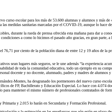
nuevo curso escolar para los más de 53.600 alumnas y alumnos y más de 4
to a las medidas sanitarias marcadas por el COVID-19, aunque lo hace de
Robles, durante la rueda de prensa ofrecida esta mañana para dar a cono
condiciones a como lo hicimos el pasado año gracias, en gran parte, a
 el 76,71 por ciento de la población diana de entre 12 y 19 años de la 
ativos sean lugares más seguros, se le une además “la experiencia acumu
onsabilidad de toda la comunidad educativa, todo un ejemplo en su com
personal docente y no docente, alumnado, padres y madres de alumnos y 
rnández-Montes, ha desgranado los pormenores del nuevo curso escolar, 
íficos de FP, Bachillerato y Educación Especial. Lo hace con 4.074 do
olo para mantener el mismo número de profesionales contratados de form
 y Primaria y 2.015 lo harán en Secundaria y Formación Profesional.
matriculación y la estimación en las enseñanzas que aún están en plazo d