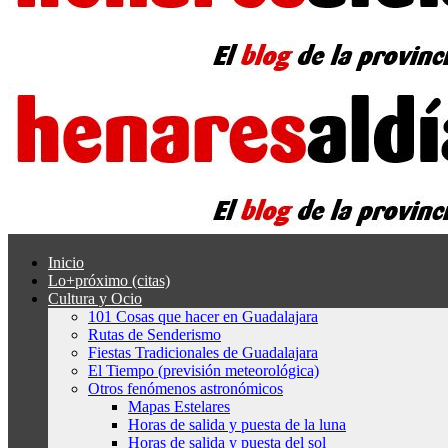
Inicio
Lo+próximo (citas)
Cultura y Ocio
101 Cosas que hacer en Guadalajara
Rutas de Senderismo
Fiestas Tradicionales de Guadalajara
El Tiempo (previsión meteorológica)
Otros fenómenos astronómicos
Mapas Estelares
Horas de salida y puesta de la luna
Horas de salida y puesta del sol