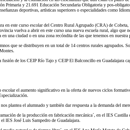
ión Primaria y 21.691 Educación Secundaria Obligatoria y pos-obligato
enseñanzas deportivas, artísticas superiores o especialidades como Id
ra en este curso escolar del Centro Rural Agrupado (CRA) de Cobeta, un
ovincia vuelva a abrir en este curso una nueva escuela rural, algo que n
ea en una ciudad o en una zona recóndita de las que tenemos en nuestra
nos que se distribuyen en un total de 14 centros rurales agrupados. So
-Montes.
la fusión de los CEIP Río Tajo y CEIP El Balconcillo en Guadalajara cap
escolar el aumento significativo en la oferta de nuevos ciclos format
specialización.
que nos plantea el alumnado y también dar respuesta a la demanda del m
amación de la producción en fabricación mecánica´, en el IES Castilla 
n el IES José Luis Sampedro de Guadalajara.