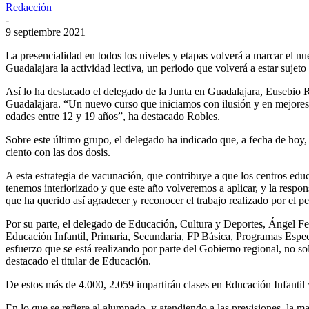
Redacción
-
9 septiembre 2021
La presencialidad en todos los niveles y etapas volverá a marcar el 
Guadalajara la actividad lectiva, un periodo que volverá a estar suje
Así lo ha destacado el delegado de la Junta en Guadalajara, Eusebio 
Guadalajara. “Un nuevo curso que iniciamos con ilusión y en mejores 
edades entre 12 y 19 años”, ha destacado Robles.
Sobre este último grupo, el delegado ha indicado que, a fecha de hoy,
ciento con las dos dosis.
A esta estrategia de vacunación, que contribuye a que los centros educ
tenemos interiorizado y que este año volveremos a aplicar, y la resp
que ha querido así agradecer y reconocer el trabajo realizado por el 
Por su parte, el delegado de Educación, Cultura y Deportes, Ángel Fe
Educación Infantil, Primaria, Secundaria, FP Básica, Programas Espec
esfuerzo que se está realizando por parte del Gobierno regional, no s
destacado el titular de Educación.
De estos más de 4.000, 2.059 impartirán clases en Educación Infantil
En lo que se refiere al alumnado, y atendiendo a las previsiones, la 