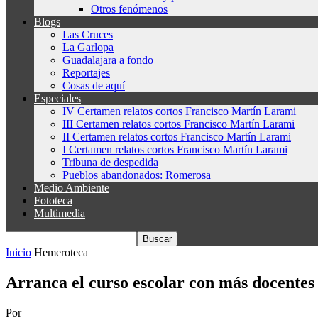
Otros fenómenos
Blogs
Las Cruces
La Garlopa
Guadalajara a fondo
Reportajes
Cosas de aquí
Especiales
IV Certamen relatos cortos Francisco Martín Larami
III Certamen relatos cortos Francisco Martín Larami
II Certamen relatos cortos Francisco Martín Larami
I Certamen relatos cortos Francisco Martín Larami
Tribuna de despedida
Pueblos abandonados: Romerosa
Medio Ambiente
Fototeca
Multimedia
Inicio
Hemeroteca
Arranca el curso escolar con más docentes
Por