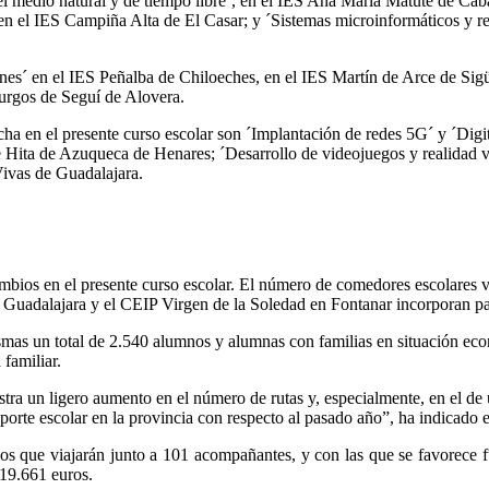
 medio natural y de tiempo libre´, en el IES Ana María Matute de Cab
 en el IES Campiña Alta de El Casar; y ´Sistemas microinformáticos y r
nes´ en el IES Peñalba de Chiloeches, en el IES Martín de Arce de Sig
urgos de Seguí de Alovera.
ha en el presente curso escolar son ´Implantación de redes 5G´ y ´Digi
e de Hita de Azuqueca de Henares; ´Desarrollo de videojuegos y realidad
Vivas de Guadalajara.
ios en el presente curso escolar. El número de comedores escolares vue
adalajara y el CEIP Virgen de la Soledad en Fontanar incorporan par
smas un total de 2.540 alumnos y alumnas con familias en situación econ
 familiar.
registra un ligero aumento en el número de rutas y, especialmente, en el d
nsporte escolar en la provincia con respecto al pasado año”, ha indicado e
arios que viajarán junto a 101 acompañantes, y con las que se favorec
 19.661 euros.