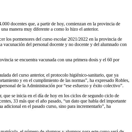
.000 docentes que, a partir de hoy, comienzan en la provincia de
 una manera muy diferente a como lo hizo el anterior.
cer los pormenores del curso escolar 2021/2022 en la provincia de
 la vacunación del personal docente y no docente y del alumnado con
provincia se encuentra vacunada con una primera dosis y el 60 por
lada del curso anterior, el protocolo higiénico-sanitario, que ya
portamiento y en el cumplimiento de las normas”, ha expresado Robles,
personal de la Administración por “ese esfuerzo y éxito colectivo”.
que se inicia en el día de hoy en los ciclos de segundo ciclo de
centes, 33 más que el año pasado, “un dato que habla del importante
a adicional en el pasado curso, sino para incrementarlo”, ha
e matrícula, el número de alumnas y alumnos para este curso será de