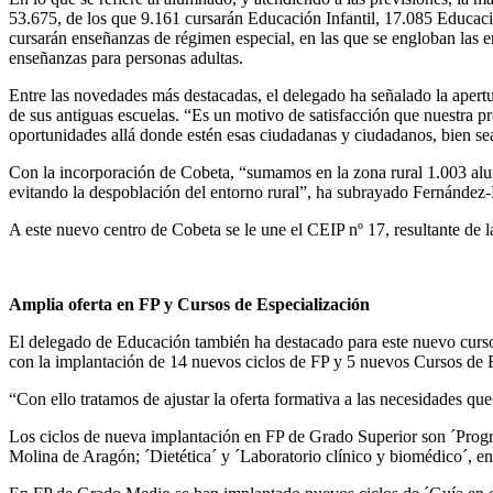
53.675, de los que 9.161 cursarán Educación Infantil, 17.085 Educac
cursarán enseñanzas de régimen especial, en las que se engloban las 
enseñanzas para personas adultas.
Entre las novedades más destacadas, el delegado ha señalado la apertu
de sus antiguas escuelas. “Es un motivo de satisfacción que nuestra pr
oportunidades allá donde estén esas ciudadanas y ciudadanos, bien s
Con la incorporación de Cobeta, “sumamos en la zona rural 1.003 alum
evitando la despoblación del entorno rural”, ha subrayado Fernández
A este nuevo centro de Cobeta se le une el CEIP nº 17, resultante de 
Amplia oferta en
FP y Cursos de Especialización
El delegado de Educación también ha destacado para este nuevo curso 
con la implantación de 14 nuevos ciclos de FP y 5 nuevos Cursos de E
“Con ello tratamos de ajustar la oferta formativa a las necesidades 
Los ciclos de nueva implantación en FP de Grado Superior son ´Progr
Molina de Aragón; ´Dietética´ y ´Laboratorio clínico y biomédico´, e