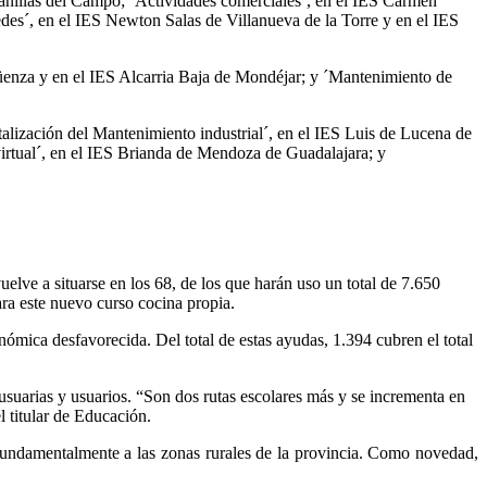
anillas del Campo; ´Actividades comerciales´, en el IES Carmen
edes´, en el IES Newton Salas de Villanueva de la Torre y en el IES
üenza y en el IES Alcarria Baja de Mondéjar; y ´Mantenimiento de
talización del Mantenimiento industrial´, en el IES Luis de Lucena de
 virtual´, en el IES Brianda de Mendoza de Guadalajara; y
lve a situarse en los 68, de los que harán uso un total de 7.650
a este nuevo curso cocina propia.
ómica desfavorecida. Del total de estas ayudas, 1.394 cubren el total
e usuarias y usuarios. “Son dos rutas escolares más y se incrementa en
l titular de Educación.
e fundamentalmente a las zonas rurales de la provincia. Como novedad,