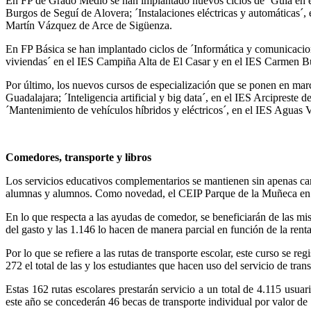
En FP de Grado Medio se han implantado nuevos ciclos de ´Guía en el
Burgos de Seguí de Alovera; ´Instalaciones eléctricas y automáticas´,
Martín Vázquez de Arce de Sigüenza.
En FP Básica se han implantado ciclos de ´Informática y comunicacio
viviendas´ en el IES Campiña Alta de El Casar y en el IES Carmen B
Por último, los nuevos cursos de especialización que se ponen en marc
Guadalajara; ´Inteligencia artificial y big data´, en el IES Arciprest
´Mantenimiento de vehículos híbridos y eléctricos´, en el IES Aguas 
Comedores, transporte y libros
Los servicios educativos complementarios se mantienen sin apenas camb
alumnas y alumnos. Como novedad, el CEIP Parque de la Muñeca en Gu
En lo que respecta a las ayudas de comedor, se beneficiarán de las mi
del gasto y las 1.146 lo hacen de manera parcial en función de la renta
Por lo que se refiere a las rutas de transporte escolar, este curso se 
272 el total de las y los estudiantes que hacen uso del servicio de tra
Estas 162 rutas escolares prestarán servicio a un total de 4.115 usu
este año se concederán 46 becas de transporte individual por valor de