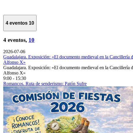
4 eventos
10
4 eventos,
10
2026-07-06
Guadalajara. Exposición: «El documento medieval en la Cancillería 
Alfonso X»
Guadalajara. Exposición: «El documento medieval en la Cancillería 
Alfonso X»
9:00
-
15:30
Romancos. Ruta de senderismo: Patón Sufre