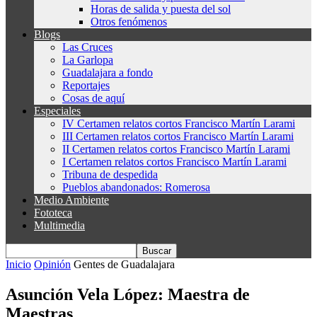
Horas de salida y puesta del sol
Otros fenómenos
Blogs
Las Cruces
La Garlopa
Guadalajara a fondo
Reportajes
Cosas de aquí
Especiales
IV Certamen relatos cortos Francisco Martín Larami
III Certamen relatos cortos Francisco Martín Larami
II Certamen relatos cortos Francisco Martín Larami
I Certamen relatos cortos Francisco Martín Larami
Tribuna de despedida
Pueblos abandonados: Romerosa
Medio Ambiente
Fototeca
Multimedia
Inicio
Opinión
Gentes de Guadalajara
Asunción Vela López: Maestra de
Maestras