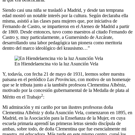
Siendo casi una niña se trasladó a Madrid, y desde tan temprana
edad mostró un notable interés por la cultura. Según declaraba ella
misma, asistió a las clases para mujeres que, por iniciativa de
Fernando de Castro, se impartieron en el Ateneo de Madrid a partir
de 1869. Desde entonces, tuvo como maestros al citado Fernando de
Castro y, muy particularmente, a Gumersindo de Azcárate,
desarrollando una labor pedagógica tan pionera como meritoria
dentro del marco ideológico del krausismo…”
En Hiendelaencina vio la luz Asunción Vela
Y, todavía, con fecha 21 de mayo de 1931, leemos sobre nuestra
paisana en el periódico
Las Provincias
, con motivo de un homenaje
que se le tributa junto a la también profesora Clementina Albéniz,
motivado por la concesión gubernamental de la Medalla de plata al
2
Mérito en el Trabajo
:
Mi admiración y mi cariño por tan ilustres profesoras doña
Clementina Albéniz y doña Asunción Vela, comenzaron en 1895, en
Madrid, en la Asociación para la Enseñanza de la Mujer, en cuya
escuela primaria aprendí las primeras letras siendo discípula de
ambas, sobre todo, de doña Clementina que fue esencialmente mi
maestra, mi educadora. Más tarde en este mismo centro, cursé los