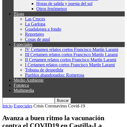
Horas de salida y puesta del sol
Otros fenómenos
Blogs
Las Cruces
La Garlopa
Guadalajara a fondo
Reportajes
Cosas de aquí
Especiales
IV Certamen relatos cortos Francisco Martín Larami
III Certamen relatos cortos Francisco Martín Larami
II Certamen relatos cortos Francisco Martín Larami
I Certamen relatos cortos Francisco Martín Larami
Tribuna de despedida
Pueblos abandonados: Romerosa
Medio Ambiente
Fototeca
Multimedia
Inicio
Especiales
Crisis Coronavirus Covid-19
Avanza a buen ritmo la vacunación
contra el COVID19 en Castilla-La