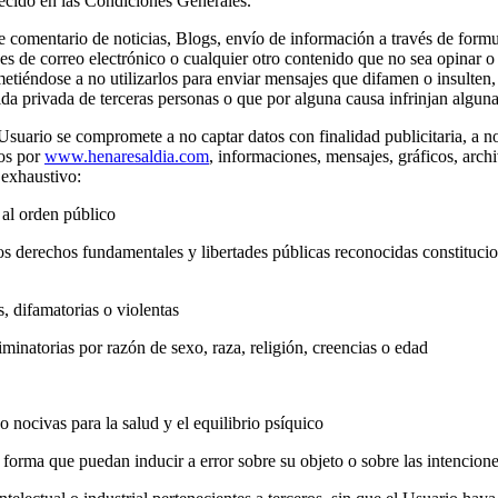
ablecido en las Condiciones Generales.
de comentario de noticias, Blogs, envío de información a través de formu
de correo electrónico o cualquier otro contenido que no sea opinar o deb
iéndose a no utilizarlos para enviar mensajes que difamen o insulten,
a privada de terceras personas o que por alguna causa infrinjan alguna
 Usuario se compromete a no captar datos con finalidad publicitaria, a no
dos por
www.henaresaldia.com
, informaciones, mensajes, gráficos, arch
 exhaustivo:
y al orden público
 derechos fundamentales y libertades públicas reconocidas constituciona
, difamatorias o violentas
iminatorias por razón de sexo, raza, religión, creencias o edad
 o nocivas para la salud y el equilibrio psíquico
forma que puedan inducir a error sobre su objeto o sobre las intencion