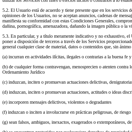
utilizar los Servicios con fines o efectos ilícitos o contrarios a lo est
5.2. El Usuario está de acuerdo y tiene presente que en los servicios 
opiniones de los Usuarios, no se aceptan anuncios, cadenas de mensajes 
manifiesta su conformidad con estas Condiciones Generales, compromet
dañina, pornográfica, amenazadora, dañando la imagen pública o la vid
5.3. En particular, y a título meramente indicativo y no exhaustivo, el
poner a disposición de terceros a través de los Servicios proporciona
general cualquier clase de material, datos o contenidos que, sin ánimo
(a) incurran en actividades ilícitas, ilegales o contrarias a la buena fe 
(b) de cualquier forma contravengan, menosprecien o atenten contra los
Ordenamiento Jurídico
(c) induzcan, inciten o promuevan actuaciones delictivas, denigratorias
(d) induzcan, inciten o promuevan actuaciones, actitudes o ideas discr
(e) incorporen mensajes delictivos, violentos o degradantes
(f) induzcan o inciten a involucrarse en prácticas peligrosas, de riesgo
(g) sean falsos, ambiguos, inexactos, exagerados o extemporáneos, de 