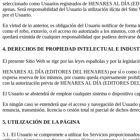
seleccionado como Usuarios registrados de HENARES AL DÍA (EDITO
ajenas. Será responsabilidad del Usuario la utilización ilícita del Sit
por el Usuario.
En virtud de lo anterior, es obligación del Usuario notificar de forma 
como el robo, extravío, o el acceso no autorizado a los mismos,
quedará eximida de cualquier responsabilidad que pudiera derivarse de
4. DERECHOS DE PROPIEDAD INTELECTUAL E INDUS
El presente Sitio Web se rige por las leyes españolas y por la legislaci
HENARES AL DÍA (EDITORES DEL HENARES) por sí o como cesionaria o l
expresa reserva de los mismos, por cuanto queda expresamente prohibi
con la autorización previa de HENARES AL DÍA (EDITORES DEL HENAR
El Usuario se abstendrá de emplear cualquier sistema o dispositivo cap
En ningún caso se entenderá que el acceso y navegación del Usuario por
renuncia, transmisión, licencia o cesión total ni parcial de di
5. UTILIZACIÓN DE LA PÁGINA
5.1. El Usuario se compromete a utilizar los Servicios proporcionado