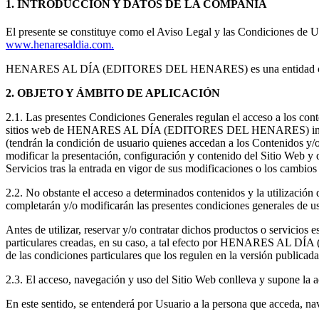
1. INTRODUCCIÓN Y DATOS DE LA COMPAÑÍA
El presente se constituye como el Aviso Legal y las Condicione
www.henaresaldia.com.
HENARES AL DÍA (EDITORES DEL HENARES) es una entidad cuyo dom
2. OBJETO Y ÁMBITO DE APLICACIÓN
2.1. Las presentes Condiciones Generales regulan el acceso a lo
sitios web de HENARES AL DÍA (EDITORES DEL HENARES) incluidos los
(tendrán la condición de usuario quienes accedan a los Contenido
modificar la presentación, configuración y contenido del Sitio Web y d
Servicios tras la entrada en vigor de sus modificaciones o los cambio
2.2. No obstante el acceso a determinados contenidos y la utilización
completarán y/o modificarán las presentes condiciones generales de us
Antes de utilizar, reservar y/o contratar dichos productos o serv
particulares creadas, en su caso, a tal efecto por HENARES AL DÍA 
de las condiciones particulares que los regulen en la versión pu
2.3. El acceso, navegación y uso del Sitio Web conlleva y supone la a
En este sentido, se entenderá por Usuario a la persona que acceda, nave