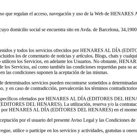
s de Uso que regulan el acceso, navegación y uso de la Web de HE
icilio social se encuentra sito en Avda. de Barcelona, 34,19005
s contenidos y todos los servicios ofrecidos por HENARES AL DÍA 
 de comentario de noticias y artículos, Blogs, chats y cualquier otr
s y/o utilicen los Servicios, en adelante los Usuarios. No obstante
e los Servicios, así como también las condiciones requeridas para su acc
s en las condiciones suponen la aceptación de las mismas.
 de determinados servicios pueden encontrarse sometidos a determinadas c
o, y en caso de contradicción, prevalecerán los términos contradictorio
icios específicos ofertados por HENARES AL DÍA (EDITORES DEL HENAR
(EDITORES DEL HENARES). La utilización, reserva y/o la contratación 
blicada por HENARES AL DÍA (EDITORES DEL HENARES) en el momento en
ceptación por el usuario del presente Aviso Legal y las Condiciones de
gue, utilice o participe en los servicios y actividades, gratuitas u onero