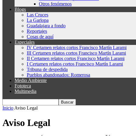
Otros fenómenos
Blogs
Las Cruces
La Garlopa
Guadalajara a fondo
Reportajes
Cosas de aquí
Especiales
IV Certamen relatos cortos Francisco Martín Larami
III Certamen relatos cortos Francisco Martín Larami
II Certamen relatos cortos Francisco Martín Larami
I Certamen relatos cortos Francisco Martín Larami
Tribuna de despedida
Pueblos abandonados: Romerosa
Medio Ambiente
Fototeca
Multimedia
Inicio
Aviso Legal
Aviso Legal