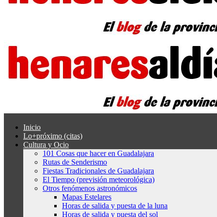
Inicio
Lo+próximo (citas)
Cultura y Ocio
101 Cosas que hacer en Guadalajara
Rutas de Senderismo
Fiestas Tradicionales de Guadalajara
El Tiempo (previsión meteorológica)
Otros fenómenos astronómicos
Mapas Estelares
Horas de salida y puesta de la luna
Horas de salida y puesta del sol