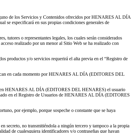
, alguno de los Servicios y Contenidos ofrecidos por HENARES AL DÍA
l se especificará en sus propias condiciones generales de
s, tutores o representantes legales, los cuales serán considerados
 acceso realizado por un menor al Sitio Web se ha realizado con
os productos y/o servicios requerirá el alta previa en el “Registro de
se establezcan en cada momento por HENARES AL DÍA (EDITORES DEL
y vigente en HENARES AL DÍA (EDITORES DEL HENARES) el usuario
 interesado en el Registro de Usuarios de HENARES AL DÍA (EDITORES
portuno, por ejemplo, porque sospeche o constante que se haya
 en secreto, no transmitiéndola a ningún tercero y tampoco a la propia
 de cualesquiera identificadores y/o contraseñas que hayan