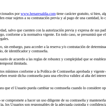
orcionados por
www.henaresaldia.com
tiene carácter gratuito, si bien
ar sujetos a su contratación previa y al pago de una cantidad, lo cua
ad, salvo que cuenten con la autorización previa y expresa de sus padre
go, conforme a la normativa vigente. En todo caso, se presumirá que el
egales.
o, sin embargo, para acceder a la reserva y/o contratación de determinad
o, de identificador y contraseña.
 el Usuario de acuerdo a las reglas de robustez y complejidad que 
emporal ilimitada.
equisitos mínimos conforme a la Política de Contraseñas aprobada 
 deben reunir dicha contraseña para una efectiva validez al alta del
para que el Usuario pueda cambiar su contraseña cuando lo considere o
io se compromete a hacer un uso diligente de su contraseña y mantenerla
arios son responsables de la adecuada custodia y confidencialidad