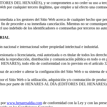
RES DEL HENARES), y se comprometen a no ceder su uso a terceros, 
io Web por cualquier tercero ilegítimo, que emplee a tal efecto una contra
inmediata a los gestores del Sitio Web acerca de cualquier hecho que per
 con el fin de proceder a su inmediata cancelación. Mientras no se
l uso indebido de los identificadores o contraseñas por terceros no auto
TRIAL
ón nacional e internacional sobre propiedad intelectual e industrial.
icenciataria, está autorizada o es titular de todos los derechos de
da la reproducción, distribución y comunicación pública en todo o en 
ES), todo ello de conformidad con lo previsto en el artículo 32.1 
az de acceder o alterar la configuración del Sitio Web o su sistema de 
 el Sitio Web o la utilización, adquisición y/o contratación de product
chos derechos por parte de HENARES AL DÍA (EDITORES DEL HENARES)
s por
www.henaresaldia.com
de conformidad con la Ley y con las prese