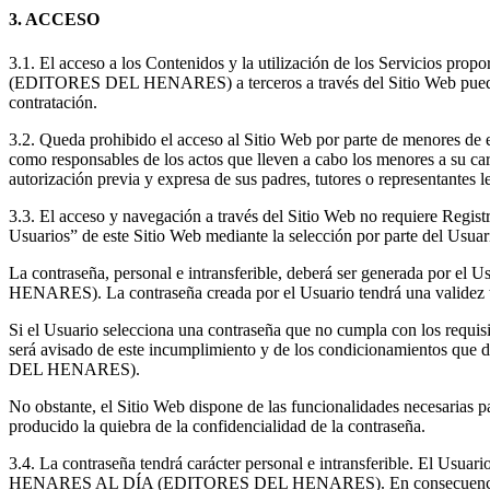
3. ACCESO
3.1. El acceso a los Contenidos y la utilización de los Servicios prop
(EDITORES DEL HENARES) a terceros a través del Sitio Web pueden est
contratación.
3.2. Queda prohibido el acceso al Sitio Web por parte de menores de ed
como responsables de los actos que lleven a cabo los menores a su car
autorización previa y expresa de sus padres, tutores o representantes l
3.3. El acceso y navegación a través del Sitio Web no requiere Registr
Usuarios” de este Sitio Web mediante la selección por parte del Usuari
La contraseña, personal e intransferible, deberá ser generada por
HENARES). La contraseña creada por el Usuario tendrá una validez t
Si el Usuario selecciona una contraseña que no cumpla con los r
será avisado de este incumplimiento y de los condicionamientos que
DEL HENARES).
No obstante, el Sitio Web dispone de las funcionalidades necesarias 
producido la quiebra de la confidencialidad de la contraseña.
3.4. La contraseña tendrá carácter personal e intransferible. El Usuar
HENARES AL DÍA (EDITORES DEL HENARES). En consecuencia, los Usu