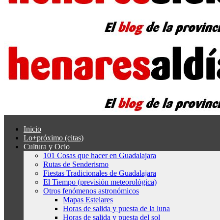
Inicio
Lo+próximo (citas)
Cultura y Ocio
101 Cosas que hacer en Guadalajara
Rutas de Senderismo
Fiestas Tradicionales de Guadalajara
El Tiempo (previsión meteorológica)
Otros fenómenos astronómicos
Mapas Estelares
Horas de salida y puesta de la luna
Horas de salida y puesta del sol