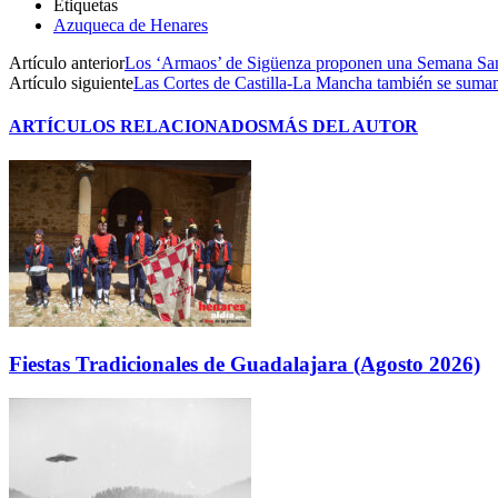
Etiquetas
Azuqueca de Henares
Artículo anterior
Los ‘Armaos’ de Sigüenza proponen una Semana Santa
Artículo siguiente
Las Cortes de Castilla-La Mancha también se suman 
ARTÍCULOS RELACIONADOS
MÁS DEL AUTOR
Fiestas Tradicionales de Guadalajara (Agosto 2026)