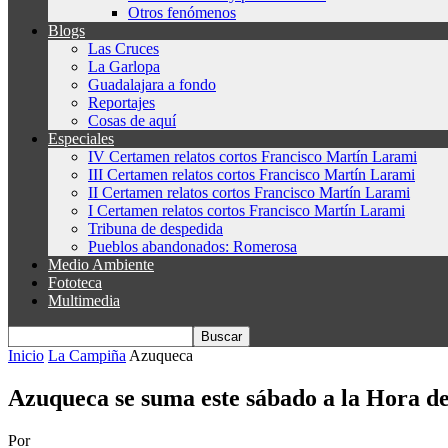
Otros fenómenos
Blogs
Las Cruces
La Garlopa
Guadalajara a fondo
Reportajes
Cosas de aquí
Especiales
IV Certamen relatos cortos Francisco Martín Larami
III Certamen relatos cortos Francisco Martín Larami
II Certamen relatos cortos Francisco Martín Larami
I Certamen relatos cortos Francisco Martín Larami
Tribuna de despedida
Pueblos abandonados: Romerosa
Medio Ambiente
Fototeca
Multimedia
Inicio
La Campiña
Azuqueca
Azuqueca se suma este sábado a la Hora de
Por