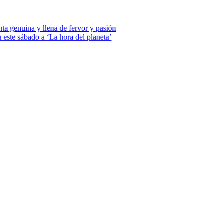
 genuina y llena de fervor y pasión
este sábado a ‘La hora del planeta’