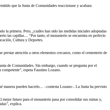
permitido que la Junta de Comunidades reaccionase y acabara
do la primera. Pero, ¿cuáles han sido las medidas iniciales adoptadas
ierto las capillas… “Por tanto, el monasterio se encuentra en perfecto
ducación, Cultura y Deportes.
e prestar atención a otros elementos cercanos, como el cementerio de
a Junta de Comunidades. Sin embargo, cuando se pregunta por el
ría competente”, espeta Faustino Lozano.
 qué manera pueden hacerlo… –contesta Lozano–. La Junta ha previsto
mejor futuro para el monasterio pasa por consolidar sus ruinas y,
adas”, explica.