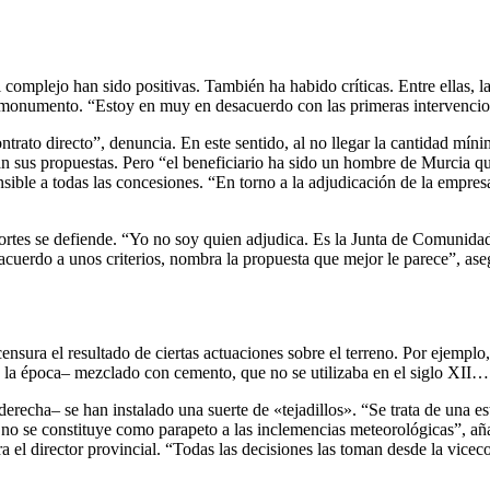
 complejo han sido positivas. También ha habido críticas. Entre ellas, l
ho monumento. “Estoy en muy en desacuerdo con las primeras intervencio
trato directo”, denuncia. En este sentido, al no llegar la cantidad mínim
aran sus propuestas. Pero “el beneficiario ha sido un hombre de Murcia q
ensible a todas las concesiones. “En torno a la adjudicación de la empre
portes se defiende. “Yo no soy quien adjudica. Es la Junta de Comunida
 acuerdo a unos criterios, nombra la propuesta que mejor le parece”, as
nsura el resultado de ciertas actuaciones sobre el terreno. Por ejemplo,
 la época– mezclado con cemento, que no se utilizaba en el siglo XII… 
derecha– se han instalado una suerte de «tejadillos». “Se trata de una e
 no se constituye como parapeto a las inclemencias meteorológicas”, añ
ra el director provincial. “Todas las decisiones las toman desde la vice