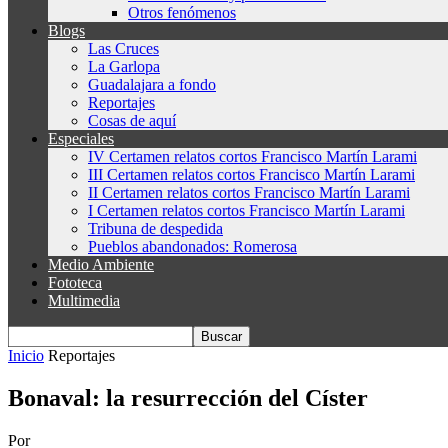
Otros fenómenos
Blogs
Las Cruces
La Garlopa
Guadalajara a fondo
Reportajes
Cosas de aquí
Especiales
IV Certamen relatos cortos Francisco Martín Larami
III Certamen relatos cortos Francisco Martín Larami
II Certamen relatos cortos Francisco Martín Larami
I Certamen relatos cortos Francisco Martín Larami
Tribuna de despedida
Pueblos abandonados: Romerosa
Medio Ambiente
Fototeca
Multimedia
Inicio
Reportajes
Bonaval: la resurrección del Císter
Por