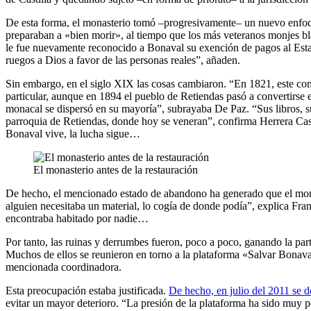
De esta forma, el monasterio tomó –progresivamente– un nuevo enfoqu
preparaban a «bien morir», al tiempo que los más veteranos monjes bla
le fue nuevamente reconocido a Bonaval su exención de pagos al Estado
ruegos a Dios a favor de las personas reales”, añaden.
Sin embargo, en el siglo XIX las cosas cambiaron. “En 1821, este com
particular, aunque en 1894 el pueblo de Retiendas pasó a convertirse 
monacal se dispersó en su mayoría”, subrayaba De Paz. “Sus libros, su
parroquia de Retiendas, donde hoy se veneran”, confirma Herrera Ca
Bonaval vive, la lucha sigue…
El monasterio antes de la restauración
De hecho, el mencionado estado de abandono ha generado que el monum
alguien necesitaba un material, lo cogía de donde podía”, explica Fr
encontraba habitado por nadie…
Por tanto, las ruinas y derrumbes fueron, poco a poco, ganando la par
Muchos de ellos se reunieron en torno a la plataforma «Salvar Bonava
mencionada coordinadora.
Esta preocupación estaba justificada.
De hecho, en julio del 2011 se d
evitar un mayor deterioro. “La presión de la plataforma ha sido muy p