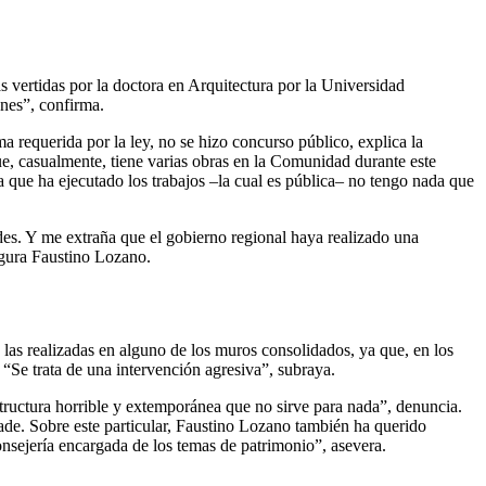
as vertidas por la doctora en Arquitectura por la Universidad
nes”, confirma.
a requerida por la ley, no se hizo concurso público, explica la
ue, casualmente, tiene varias obras en la Comunidad durante este
sa que ha ejecutado los trabajos –la cual es pública– no tengo nada que
des. Y me extraña que el gobierno regional haya realizado una
egura Faustino Lozano.
 las realizadas en alguno de los muros consolidados, ya que, en los
“Se trata de una intervención agresiva”, subraya.
structura horrible y extemporánea que no sirve para nada”, denuncia.
ade. Sobre este particular, Faustino Lozano también ha querido
consejería encargada de los temas de patrimonio”, asevera.