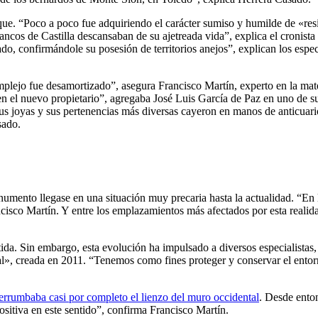
e. “Poco a poco fue adquiriendo el carácter sumiso y humilde de «resi
ncos de Castilla descansaban de su ajetreada vida”, explica el cronist
, confirmándole su posesión de territorios anejos”, explican los especi
plejo fue desamortizado”, asegura Francisco Martín, experto en la mat
en el nuevo propietario”, agregaba José Luis García de Paz en uno de su
s joyas y sus pertenencias más diversas cayeron en manos de anticuarios
sado.
ento llegase en una situación muy precaria hasta la actualidad. “En lo
ancisco Martín. Y entre los emplazamientos más afectados por esta real
tida. Sin embargo, esta evolución ha impulsado a diversos especialistas
l», creada en 2011. “Tenemos como fines proteger y conservar el entorn
errumbaba casi por completo el lienzo del muro occidental
. Desde enton
ositiva en este sentido”, confirma Francisco Martín.