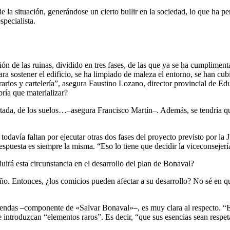
 la situación, generándose un cierto bullir en la sociedad, lo que ha 
pecialista.
n de las ruinas, dividido en tres fases, de las que ya se ha cumplimenta
ra sostener el edificio, se ha limpiado de maleza el entorno, se han cub
erarios y cartelería”, asegura Faustino Lozano, director provincial de E
bría que materializar?
rtada, de los suelos…–asegura Francisco Martín–. Además, se tendría qu
odavía faltan por ejecutar otras dos fases del proyecto previsto por l
a respuesta es siempre la misma. “Eso lo tiene que decidir la viceconseje
uirá esta circunstancia en el desarrollo del plan de Bonaval?
ño. Entonces, ¿los comicios pueden afectar a su desarrollo? No sé en
endas –componente de «Salvar Bonaval»–, es muy clara al respecto. “El 
 introduzcan “elementos raros”. Es decir, “que sus esencias sean respet