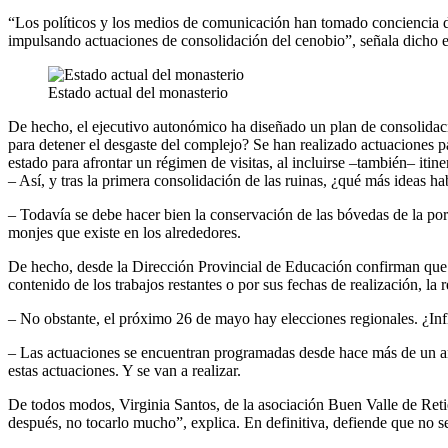
“Los políticos y los medios de comunicación han tomado conciencia de
impulsando actuaciones de consolidación del cenobio”, señala dicho es
Estado actual del monasterio
De hecho, el ejecutivo autonómico ha diseñado un plan de consolidació
para detener el desgaste del complejo? Se han realizado actuaciones pa
estado para afrontar un régimen de visitas, al incluirse –también– itin
– Así, y tras la primera consolidación de las ruinas, ¿qué más ideas ha
– Todavía se debe hacer bien la conservación de las bóvedas de la po
monjes que existe en los alrededores.
De hecho, desde la Dirección Provincial de Educación confirman que t
contenido de los trabajos restantes o por sus fechas de realización, l
– No obstante, el próximo 26 de mayo hay elecciones regionales. ¿Infl
– Las actuaciones se encuentran programadas desde hace más de un a
estas actuaciones. Y se van a realizar.
De todos modos, Virginia Santos, de la asociación Buen Valle de Reti
después, no tocarlo mucho”, explica. En definitiva, defiende que no se