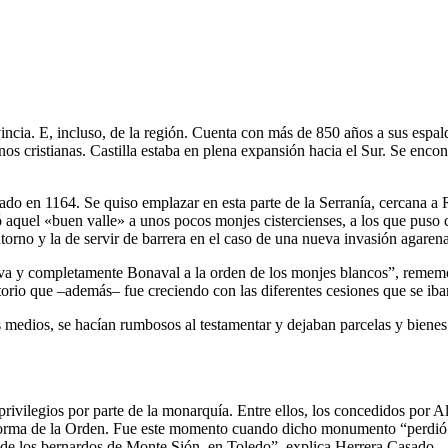
cia. E, incluso, de la región. Cuenta con más de 850 años a sus espa
anos cristianas. Castilla estaba en plena expansión hacia el Sur. Se enc
ado en 1164. Se quiso emplazar en esta parte de la Serranía, cercana a 
ió aquel «buen valle» a unos pocos monjes cistercienses, a los que pu
torno y la de servir de barrera en el caso de una nueva invasión agarena
iva y completamente Bonaval a la orden de los monjes blancos”, rememo
orio que –además– fue creciendo con las diferentes cesiones que se iba
s medios, se hacían rumbosos al testamentar y dejaban parcelas y bienes 
privilegios por parte de la monarquía. Entre ellos, los concedidos por Al
reforma de la Orden. Fue este momento cuando dicho monumento “perdió 
n de los bernardos de Monte Sión, en Toledo”, explica Herrera Casado.