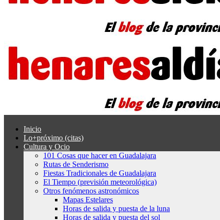
Inicio
Lo+próximo (citas)
Cultura y Ocio
101 Cosas que hacer en Guadalajara
Rutas de Senderismo
Fiestas Tradicionales de Guadalajara
El Tiempo (previsión meteorológica)
Otros fenómenos astronómicos
Mapas Estelares
Horas de salida y puesta de la luna
Horas de salida y puesta del sol