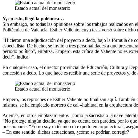
Estado actual del monasterio
Y, en esto, llegó la polémica…
Sin embargo, no todas las opiniones sobre los trabajos realizados en el
Politécnica de Valencia, Esther Valiente, cuya tesis versó sobre dic
“Hicieron una adjudicación del proyecto a dedo, bajo la fórmula de con
especialista. De hecho, se invitó a tres personalidades a que present
periodo político”, enfatiza. Empero, esta crítica de Valiente no es ext
decir”, indica.
En cualquier caso, el director provincial de Educación, Cultura y De
concesión a dedo. Lo que hace es recibir una serie de proyectos y, de
Estado actual del monasterio
Empero, los reproches de Esther Valiente no finalizan aquí. También ce
mismos, se ha empleado mortero de cal –habitual en la arquitectura de
Además, en otros emplazamientos –como la sacristía o la nave lateral 
“No protege ningún detalle, ya que no cuenta con paredes, por lo que
posicionarse. “Yo no soy ni técnico ni experto en arquitectura”, asegu
– En este sentido, dichas actuaciones, ¿cómo se podrían corregir?