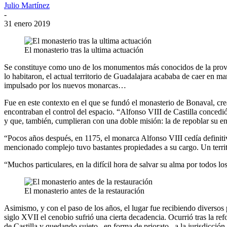
Julio Martínez
-
31 enero 2019
El monasterio tras la ultima actuación
Se constituye como uno de los monumentos más conocidos de la provin
lo habitaron, el actual territorio de Guadalajara acababa de caer en m
impulsado por los nuevos monarcas…
Fue en este contexto en el que se fundó el monasterio de Bonaval, cre
encontraban el control del espacio. “Alfonso VIII de Castilla conced
y que, también, cumplieran con una doble misión: la de repoblar su en
“Pocos años después, en 1175, el monarca Alfonso VIII cedía definit
mencionado complejo tuvo bastantes propiedades a su cargo. Un territ
“Muchos particulares, en la difícil hora de salvar su alma por todos lo
El monasterio antes de la restauración
Asimismo, y con el paso de los años, el lugar fue recibiendo diversos 
siglo XVII el cenobio sufrió una cierta decadencia. Ocurrió tras la 
de Castilla y quedando sujeto –en forma de priorato– a la jurisdicció