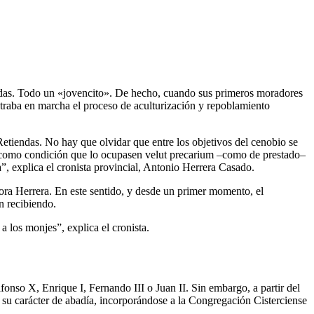
ldas. Todo un «jovencito». De hecho, cuando sus primeros moradores
ontraba en marcha el proceso de aculturización y repoblamiento
Retiendas. No hay que olvidar que entre los objetivos del cenobio se
so como condición que lo ocupasen velut precarium –como de prestado–
”, explica el cronista provincial, Antonio Herrera Casado.
ra Herrera. En este sentido, y desde un primer momento, el
n recibiendo.
a los monjes”, explica el cronista.
fonso X, Enrique I, Fernando III o Juan II. Sin embargo, a partir del
su carácter de abadía, incorporándose a la Congregación Cisterciense