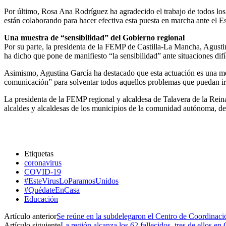
Por último, Rosa Ana Rodríguez ha agradecido el trabajo de todos los 
están colaborando para hacer efectiva esta puesta en marcha ante el E
Una muestra de “sensibilidad” del Gobierno regional
Por su parte, la presidenta de la FEMP de Castilla-La Mancha, Agustin
ha dicho que pone de manifiesto “la sensibilidad” ante situaciones difí
Asimismo, Agustina García ha destacado que esta actuación es una m
comunicación” para solventar todos aquellos problemas que puedan ir
La presidenta de la FEMP regional y alcaldesa de Talavera de la Rein
alcaldes y alcaldesas de los municipios de la comunidad autónoma, de
Etiquetas
coronavirus
COVID-19
#EsteVirusLoParamosUnidos
#QuédateEnCasa
Educación
Artículo anterior
Se reúne en la subdelegaron el Centro de Coordinac
Artículo siguiente
La región alcanza los 62 fallecidos, tres de ellos 