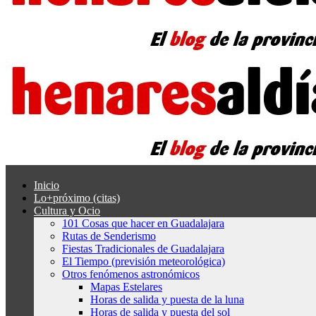
Inicio
Lo+próximo (citas)
Cultura y Ocio
101 Cosas que hacer en Guadalajara
Rutas de Senderismo
Fiestas Tradicionales de Guadalajara
El Tiempo (previsión meteorológica)
Otros fenómenos astronómicos
Mapas Estelares
Horas de salida y puesta de la luna
Horas de salida y puesta del sol