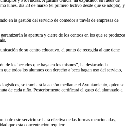
nicipios y Provincias, Agustina García, ha explicado, en rueda de
mo lunes, día 23 de marzo (el primero lectivo desde que se adopta), y
ado en la gestión del servicio de comedor a través de empresas de
arantizarán la apertura y cierre de los centros en los que se produzca
aís.
nicación de su centro educativo, el punto de recogida al que tiene
ión de los becados que haya en los mismos”, ha destacado la
en que todos los alumnos con derecho a beca hagan uso del servicio,
ogísticos, se tramitará la acción mediante el Ayuntamiento, quien se
nuta de cada niño. Posteriormente certificará el gasto del alumnado a
antía de este servicio se hará efectiva de las formas mencionadas,
dad que esta concentración requiere.