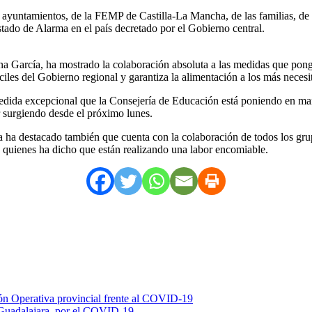
ayuntamientos, de la FEMP de Castilla-La Mancha, de las familias, de l
stado de Alarma en el país decretado por el Gobierno central.
a García, ha mostrado la colaboración absoluta a las medidas que ponga
ciles del Gobierno regional y garantiza la alimentación a los más necesi
edida excepcional que la Consejería de Educación está poniendo en ma
 surgiendo desde el próximo lunes.
a ha destacado también que cuenta con la colaboración de todos los gru
 quienes ha dicho que están realizando una labor encomiable.
ión Operativa provincial frente al COVID-19
en Guadalajara, por el COVID-19