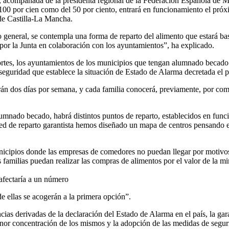
acompañada de la presidenta regional de la Federación Española de Mu
100 por cien como del 50 por ciento, entrará en funcionamiento el próxi
o de Castilla-La Mancha.
 general, se contempla una forma de reparto del alimento que estará bas
 por la Junta en colaboración con los ayuntamientos”, ha explicado.
ortes, los ayuntamientos de los municipios que tengan alumnado becado g
seguridad que establece la situación de Estado de Alarma decretada el p
án dos días por semana, y cada familia conocerá, previamente, por comu
mnado becado, habrá distintos puntos de reparto, establecidos en func
a red de reparto garantista hemos diseñado un mapa de centros pensando 
cipios donde las empresas de comedores no puedan llegar por motivos l
 familias puedan realizar las compras de alimentos por el valor de la mi
afectaría a un número
e ellas se acogerán a la primera opción”.
cias derivadas de la declaración del Estado de Alarma en el país, la gar
nor concentración de los mismos y la adopción de las medidas de seguri