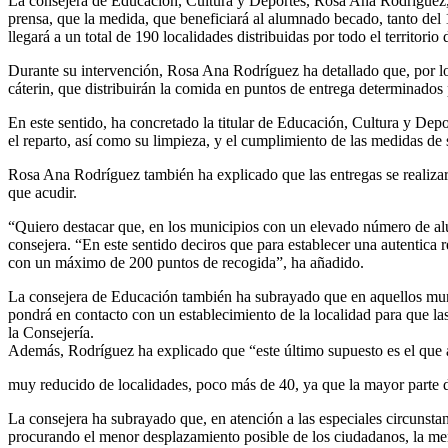
La consejera de Educación, Cultura y Deportes, Rosa Ana Rodríguez, 
prensa, que la medida, que beneficiará al alumnado becado, tanto del 
llegará a un total de 190 localidades distribuidas por todo el territori
Durante su intervención, Rosa Ana Rodríguez ha detallado que, por lo
cáterin, que distribuirán la comida en puntos de entrega determinados
En este sentido, ha concretado la titular de Educación, Cultura y Dep
el reparto, así como su limpieza, y el cumplimiento de las medidas de 
Rosa Ana Rodríguez también ha explicado que las entregas se realizar
que acudir.
“Quiero destacar que, en los municipios con un elevado número de alu
consejera. “En este sentido deciros que para establecer una autentic
con un máximo de 200 puntos de recogida”, ha añadido.
La consejera de Educación también ha subrayado que en aquellos muni
pondrá en contacto con un establecimiento de la localidad para que las
la Consejería.
Además, Rodríguez ha explicado que “este último supuesto es el que 
muy reducido de localidades, poco más de 40, ya que la mayor parte d
La consejera ha subrayado que, en atención a las especiales circunstan
procurando el menor desplazamiento posible de los ciudadanos, la me