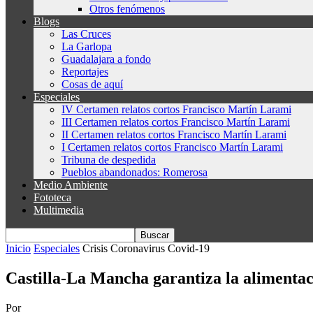
Otros fenómenos
Blogs
Las Cruces
La Garlopa
Guadalajara a fondo
Reportajes
Cosas de aquí
Especiales
IV Certamen relatos cortos Francisco Martín Larami
III Certamen relatos cortos Francisco Martín Larami
II Certamen relatos cortos Francisco Martín Larami
I Certamen relatos cortos Francisco Martín Larami
Tribuna de despedida
Pueblos abandonados: Romerosa
Medio Ambiente
Fototeca
Multimedia
Inicio
Especiales
Crisis Coronavirus Covid-19
Castilla-La Mancha garantiza la alimentaci
Por