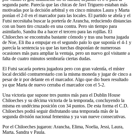
segunda parte. Parecía que las chicas de Javi Triguero estaban más
motivadas por la decisión arbitral y en cinco minutos Laura y Marta
ponían el 2-0 en el marcador para las locales. El partido se abría y el
Futsi necesitaba buscar la portería de Arancha, reduciendo distancias
con un buen tiro cruzado en una contra. Pero sin tiempo para
asimilarlo, Sandra iba a hacer el tercero para las rojillas. El
Chiloeches se encontraba bastante cómodo y tras una buena jugada
de Noe, Eli iba a empujar en el segundo palo lo que suponía el 4-1 y
parecía la sentencia ya que las tuechas disponían de numerosas
ocasiones más para ampliar la ventaja, pero un nuevo gol visitante a
falta de cuatro minutos sembraría ciertas dudas.
El Futsi sacaría portera jugadora pero con gran valentía, el míster
local decidió contrarrestarlo con la misma moneda y jugar de cinco a
pesar de ir por delante en el marcador. Algo que dio buen resultado
ya que Marta de nuevo cerraba el marcador con el 5-2.
Una victoria que supone tres puntos más para el Dublin House
Chiloeches y su décima victoria de la temporada, concluyendo la
misma en undécima posición con 34 puntos. De esta forma el C.D.
Chiloeches podrá seguir disfrutando una temporada más de la
segunda división nacional femenina y ya van nueve consecutivas.
Por el Chiloeches jugaron: Arancha, Elima, Noelia, Jessi, Laura,
Marta, Sandra y Paula.