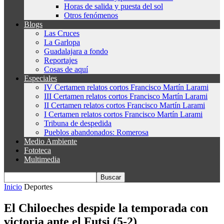
Horas de salida y puesta del sol
Otros fenómenos
Blogs
Las Cruces
La Garlopa
Guadalajara a fondo
Reportajes
Cosas de aquí
Especiales
IV Certamen relatos cortos Francisco Martín Larami
III Certamen relatos cortos Francisco Martín Larami
II Certamen relatos cortos Francisco Martín Larami
I Certamen relatos cortos Francisco Martín Larami
Tribuna de despedida
Pueblos abandonados: Romerosa
Medio Ambiente
Fototeca
Multimedia
Inicio
Deportes
El Chiloeches despide la temporada con
victoria ante el Futsi (5-2)