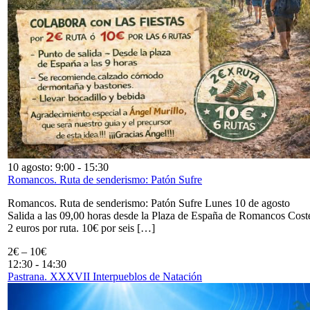
10 agosto: 9:00
-
15:30
Romancos. Ruta de senderismo: Patón Sufre
Romancos. Ruta de senderismo: Patón Sufre Lunes 10 de agosto
Salida a las 09,00 horas desde la Plaza de España de Romancos Cost
2 euros por ruta. 10€ por seis […]
2€ – 10€
12:30
-
14:30
Pastrana. XXXVII Interpueblos de Natación