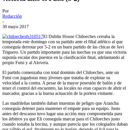
Por
Redacción
-
30 mayo 2017
El Dublin House Chiloeches cerraba la
temporada este domingo con su partido ante el filial atlético al que
conseguía derrotar por 5-2 en un buen partido de las chicas de Javi
Triguero. Un partido importante para las tuechas ya que una victoria
suponía escalar dos puestos en la clasificación final, adelantando al
propio Futsi y al Alovera.
El partido comenzaba con total dominio del Chiloeches, ante un
Futsi con jugadoras muy jóvenes que trataba de explotar su
velocidad a la contra. A pesar de la mayor posesión de balón y de
tener el control del encuentro, las locales no eran capaces de abrir el
marcador, gracias a la buena actuación de la portera visitante.
Las madrileñas también daban muestras de peligro que Arancha
conseguía detener para mantener el empate para su equipo. Justo
antes del descanso tuvo lugar una acción muy comprometida para
los árbitros ya que Eli conseguía marcar para el Chiloeches justo
cuando sonaba la bocina, y aunque parecía que los colegiados daban
por válido el gol, finalmente no lo harían, dejando el 0-0 para la