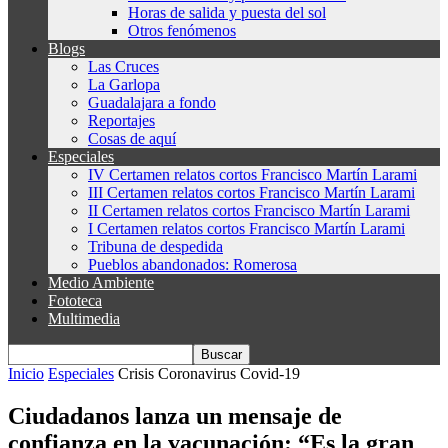
Horas de salida y puesta del sol
Otros fenómenos
Blogs
Las Cruces
La Garlopa
Guadalajara a fondo
Reportajes
Cosas de aquí
Especiales
IV Certamen relatos cortos Francisco Martín Larami
III Certamen relatos cortos Francisco Martín Larami
II Certamen relatos cortos Francisco Martín Larami
I Certamen relatos cortos Francisco Martín Larami
Tribuna de despedida
Pueblos abandonados: Romerosa
Medio Ambiente
Fototeca
Multimedia
Inicio
Especiales
Crisis Coronavirus Covid-19
Ciudadanos lanza un mensaje de
confianza en la vacunación: “Es la gran