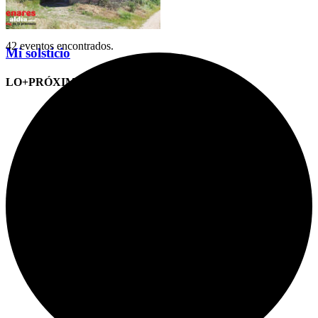
42 eventos encontrados.
Mi solsticio
LO+PRÓXIMO (CITAS)