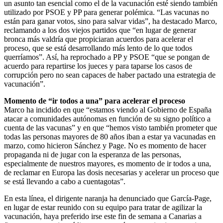
un asunto tan esencial como el de la vacunación esté siendo también
utilizado por PSOE y PP para generar polémica. “Las vacunas no
están para ganar votos, sino para salvar vidas”, ha destacado Marco,
reclamando a los dos viejos partidos que “en lugar de generar
bronca más valdría que propiciaran acuerdos para acelerar el
proceso, que se está desarrollando más lento de lo que todos
querríamos”. Así, ha reprochado a PP y PSOE “que se pongan de
acuerdo para repartirse los jueces y para taparse los casos de
corrupción pero no sean capaces de haber pactado una estrategia de
vacunación”.
Momento de “ir todos a una” para acelerar el proceso
Marco ha incidido en que “estamos viendo al Gobierno de España
atacar a comunidades autónomas en función de su signo político a
cuenta de las vacunas” y en que “hemos visto también prometer que
todas las personas mayores de 80 años iban a estar ya vacunadas en
marzo, como hicieron Sánchez y Page. No es momento de hacer
propaganda ni de jugar con la esperanza de las personas,
especialmente de nuestros mayores, es momento de ir todos a una,
de reclamar en Europa las dosis necesarias y acelerar un proceso que
se está llevando a cabo a cuentagotas”.
En esta línea, el dirigente naranja ha denunciado que García-Page,
en lugar de estar reunido con su equipo para tratar de agilizar la
vacunación, haya preferido irse este fin de semana a Canarias a