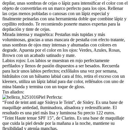
depilar, unas sombras de cejas o lápiz para intensificar el color con el
objeto de convertirlas en un marco perfecto para los ojos. Rellenar
las cejas menos pobladas o canosas con un lápiz especial y
finalmente peinarlas con una herramienta doble que combine lápiz y
cepillito redondo. Te recomiendo ponerte manos expertas para la
depilación y tinte de cejas.
Mirada intensa y magnética: Pestañas más tupidas y más
voluminosas, gracias a unas mascara de pestaña con efecto tratante,
unas sombras de ojos muy intensas y ahumadas con colores en
degrade. Apuesta por el color en los ojos: Verdes, Azules, Rosas,
Brown con un acabado satinado y mate.
Labios rojos: Los labios se muestran en rojo perfectamente
perfilados y llenos de pasión dispuestos a ser besados. Recuerda
para lucir unos labios perfectos; exfólialos una vez por semana,
hidrátalos con un bálsamo labial cara al frio, retira el exceso con un
kleenex, utiliza un lápiz labial para dar color, rellénalos con uno de
mina blanda y termina con un toque de gloss.
Tus aliados:
Piel Perfecta:
“Fond de teint anti age Sisleya le Teint”, de Sisley. Es una base de
maquillaje antiedad, iluminadora, alisadora y redensificante. El
resultado es una piel más lisa y luminosa Su precio 122 euros.
“Teint Haute tenue SPF 15”, de Clarins. Es una base de maquillaje
que cuida la piel desde por la mañana a la noche, mantiene su
flexibilidad y atenúa manchas.