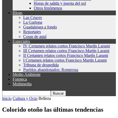
Horas de salida y puesta del sol
Otros fenómenos
Blogs
Las Cruces
La Garlopa
Guadalajara a fondo
Reportajes
Cosas de aquí
Especiales
IV Certamen relatos cortos Francisco Martín Larami
III Certamen relatos cortos Francisco Martín Larami
II Certamen relatos cortos Francisco Martín Larami
I Certamen relatos cortos Francisco Martín Larami
Tribuna de despedida
Pueblos abandonados: Romerosa
Medio Ambiente
Fototeca
Multimedia
Inicio
Cultura y Ocio
Belleza
Colorido otoño las últimas tendencias