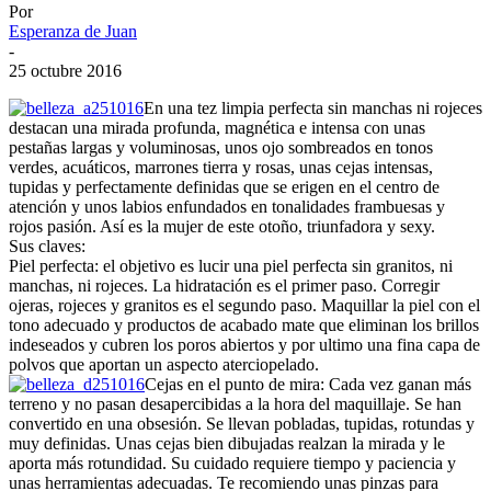
Por
Esperanza de Juan
-
25 octubre 2016
En una tez limpia perfecta sin manchas ni rojeces
destacan una mirada profunda, magnética e intensa con unas
pestañas largas y voluminosas, unos ojo sombreados en tonos
verdes, acuáticos, marrones tierra y rosas, unas cejas intensas,
tupidas y perfectamente definidas que se erigen en el centro de
atención y unos labios enfundados en tonalidades frambuesas y
rojos pasión. Así es la mujer de este otoño, triunfadora y sexy.
Sus claves:
Piel perfecta: el objetivo es lucir una piel perfecta sin granitos, ni
manchas, ni rojeces. La hidratación es el primer paso. Corregir
ojeras, rojeces y granitos es el segundo paso. Maquillar la piel con el
tono adecuado y productos de acabado mate que eliminan los brillos
indeseados y cubren los poros abiertos y por ultimo una fina capa de
polvos que aportan un aspecto aterciopelado.
Cejas en el punto de mira: Cada vez ganan más
terreno y no pasan desapercibidas a la hora del maquillaje. Se han
convertido en una obsesión. Se llevan pobladas, tupidas, rotundas y
muy definidas. Unas cejas bien dibujadas realzan la mirada y le
aporta más rotundidad. Su cuidado requiere tiempo y paciencia y
unas herramientas adecuadas. Te recomiendo unas pinzas para