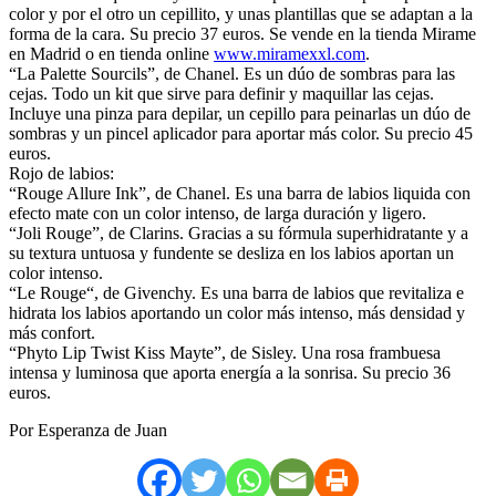
color y por el otro un cepillito, y unas plantillas que se adaptan a la
forma de la cara. Su precio 37 euros. Se vende en la tienda Mirame
en Madrid o en tienda online
www.miramexxl.com
.
“La Palette Sourcils”, de Chanel. Es un dúo de sombras para las
cejas. Todo un kit que sirve para definir y maquillar las cejas.
Incluye una pinza para depilar, un cepillo para peinarlas un dúo de
sombras y un pincel aplicador para aportar más color. Su precio 45
euros.
Rojo de labios:
“Rouge Allure Ink”, de Chanel. Es una barra de labios liquida con
efecto mate con un color intenso, de larga duración y ligero.
“Joli Rouge”, de Clarins. Gracias a su fórmula superhidratante y a
su textura untuosa y fundente se desliza en los labios aportan un
color intenso.
“Le Rouge“, de Givenchy. Es una barra de labios que revitaliza e
hidrata los labios aportando un color más intenso, más densidad y
más confort.
“Phyto Lip Twist Kiss Mayte”, de Sisley. Una rosa frambuesa
intensa y luminosa que aporta energía a la sonrisa. Su precio 36
euros.
Por Esperanza de Juan