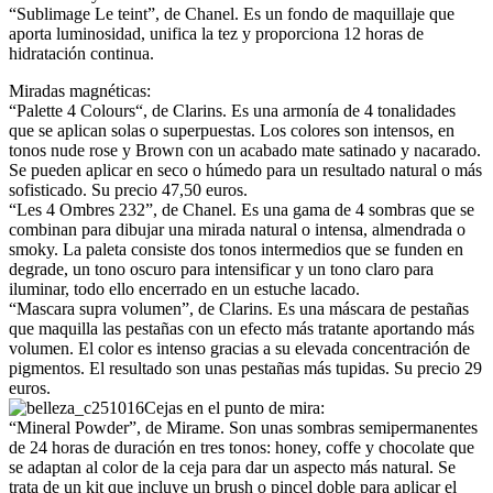
“Sublimage Le teint”, de Chanel. Es un fondo de maquillaje que
aporta luminosidad, unifica la tez y proporciona 12 horas de
hidratación continua.
Miradas magnéticas:
“Palette 4 Colours“, de Clarins. Es una armonía de 4 tonalidades
que se aplican solas o superpuestas. Los colores son intensos, en
tonos nude rose y Brown con un acabado mate satinado y nacarado.
Se pueden aplicar en seco o húmedo para un resultado natural o más
sofisticado. Su precio 47,50 euros.
“Les 4 Ombres 232”, de Chanel. Es una gama de 4 sombras que se
combinan para dibujar una mirada natural o intensa, almendrada o
smoky. La paleta consiste dos tonos intermedios que se funden en
degrade, un tono oscuro para intensificar y un tono claro para
iluminar, todo ello encerrado en un estuche lacado.
“Mascara supra volumen”, de Clarins. Es una máscara de pestañas
que maquilla las pestañas con un efecto más tratante aportando más
volumen. El color es intenso gracias a su elevada concentración de
pigmentos. El resultado son unas pestañas más tupidas. Su precio 29
euros.
Cejas en el punto de mira:
“Mineral Powder”, de Mirame. Son unas sombras semipermanentes
de 24 horas de duración en tres tonos: honey, coffe y chocolate que
se adaptan al color de la ceja para dar un aspecto más natural. Se
trata de un kit que incluye un brush o pincel doble para aplicar el