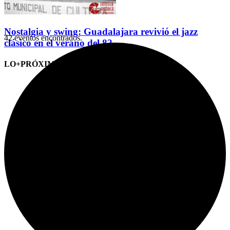
Nostalgia y swing: Guadalajara revivió el jazz
42 eventos encontrados.
clásico en el verano del 82
LO+PRÓXIMO (CITAS)