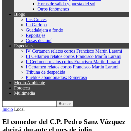
Horas de salida y puesta del sol
Otros fenómenos
Blogs
Las Cruces
La Garlopa
Guadalajara a fondo
Reportajes
Cosas de aquí
Especiales
IV Certamen relatos cortos Francisco Martín Larami
III Certamen relatos cortos Francisco Martín Larami
II Certamen relatos cortos Francisco Martín Larami
I Certamen relatos cortos Francisco Martín Larami
Tribuna de despedida
Pueblos abandonados: Romerosa
Medio Ambiente
Fototeca
Multimedia
Inicio
Local
El comedor del C.P. Pedro Sanz Vázquez
abrirá durante el mes de julio