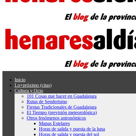
Inicio
Lo+próximo (citas)
Cultura y Ocio
101 Cosas que hacer en Guadalajara
Rutas de Senderismo
Fiestas Tradicionales de Guadalajara
El Tiempo (previsión meteorológica)
Otros fenómenos astronómicos
Mapas Estelares
Horas de salida y puesta de la luna
Horas de salida y puesta del sol