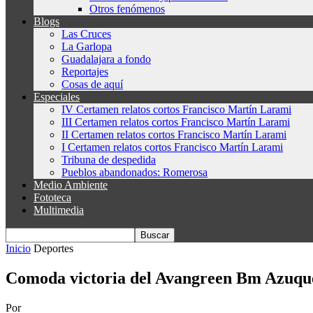
Otros fenómenos
Blogs
Las Cruces
La Garlopa
Guadalajara a fondo
Reportajes
Cosas de aquí
Especiales
IV Certamen relatos cortos Francisco Martín Larami
III Certamen relatos cortos Francisco Martín Larami
II Certamen relatos cortos Francisco Martín Larami
I Certamen relatos cortos Francisco Martín Larami
Tribuna de despedida
Pueblos abandonados: Romerosa
Medio Ambiente
Fototeca
Multimedia
Inicio
Deportes
Comoda victoria del Avangreen Bm Azuque
Por