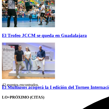
El Trofeo JCCM se queda en Guadalajara
42 eventos encontrados.
El Multiusos acogerá la I edición del Torneo Internac
LO+PRÓXIMO (CITAS)