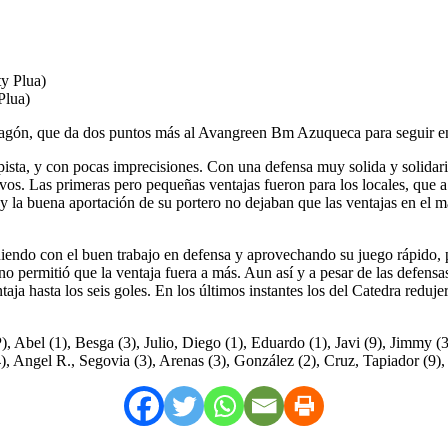
Plua)
lagón, que da dos puntos más al Avangreen Bm Azuqueca para seguir en 
sta, y con pocas imprecisiones. Con una defensa muy solida y solidari
s. Las primeras pero pequeñas ventajas fueron para los locales, que a 
or y la buena aportación de su portero no dejaban que las ventajas en el
iendo con el buen trabajo en defensa y aprovechando su juego rápido, p
o permitió que la ventaja fuera a más. Aun así y a pesar de las defensa
taja hasta los seis goles. En los últimos instantes los del Catedra redu
1), Besga (3), Julio, Diego (1), Eduardo (1), Javi (9), Jimmy (3), J
 Angel R., Segovia (3), Arenas (3), González (2), Cruz, Tapiador (9),