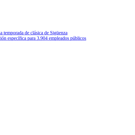
la temporada de clásica de Sigüenza
ión específica para 3.904 empleados públicos