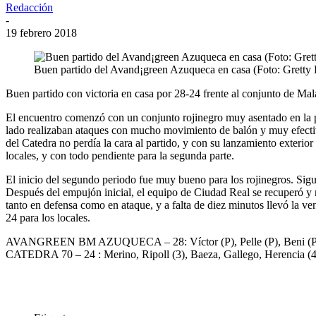
Redacción
-
19 febrero 2018
Buen partido del Avand¡green Azuqueca en casa (Foto: Gretty 
Buen partido con victoria en casa por 28-24 frente al conjunto de Ma
El encuentro comenzó con un conjunto rojinegro muy asentado en la pi
lado realizaban ataques con mucho movimiento de balón y muy efectivo
del Catedra no perdía la cara al partido, y con su lanzamiento exteri
locales, y con todo pendiente para la segunda parte.
El inicio del segundo periodo fue muy bueno para los rojinegros. Sigu
Después del empujón inicial, el equipo de Ciudad Real se recuperó y n
tanto en defensa como en ataque, y a falta de diez minutos llevó la ven
24 para los locales.
AVANGREEN BM AZUQUECA – 28: Víctor (P), Pelle (P), Beni (P), Abel (
CATEDRA 70 – 24 : Merino, Ripoll (3), Baeza, Gallego, Herencia (4),