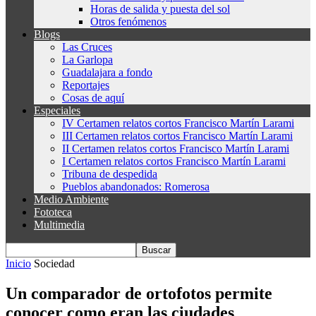
Horas de salida y puesta del sol
Otros fenómenos
Blogs
Las Cruces
La Garlopa
Guadalajara a fondo
Reportajes
Cosas de aquí
Especiales
IV Certamen relatos cortos Francisco Martín Larami
III Certamen relatos cortos Francisco Martín Larami
II Certamen relatos cortos Francisco Martín Larami
I Certamen relatos cortos Francisco Martín Larami
Tribuna de despedida
Pueblos abandonados: Romerosa
Medio Ambiente
Fototeca
Multimedia
Inicio
Sociedad
Un comparador de ortofotos permite
conocer como eran las ciudades