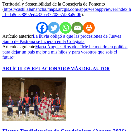
Territorial y Sostenibilidad de la Consejería de Fomento
(
https://castillalamancha.maps.arcgis.com/apps/webappviewer/index.
id=da8dec8892ed432ba37208e7d28a8d06
).
Artículo anterior
La lluvia obligó a que las procesiones de Jueves
Santo de Pastrana se hicieran en la Colegiata
Artículo siguiente
María Ángeles Rosado: “Me he metido en política
para dejar un país mejor a mis hijos y para vosotros que sois el
futuro”
ARTÍCULOS RELACIONADOS
MÁS DEL AUTOR