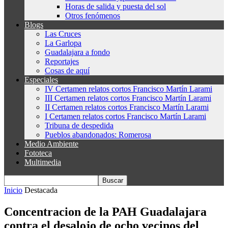
Horas de salida y puesta del sol
Otros fenómenos
Blogs
Las Cruces
La Garlopa
Guadalajara a fondo
Reportajes
Cosas de aquí
Especiales
IV Certamen relatos cortos Francisco Martín Larami
III Certamen relatos cortos Francisco Martín Larami
II Certamen relatos cortos Francisco Martín Larami
I Certamen relatos cortos Francisco Martín Larami
Tribuna de despedida
Pueblos abandonados: Romerosa
Medio Ambiente
Fototeca
Multimedia
Inicio
Destacada
Concentracion de la PAH Guadalajara
contra el desalojo de ocho vecinos del