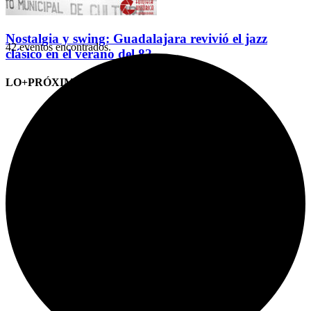
Nostalgia y swing: Guadalajara revivió el jazz
42 eventos encontrados.
clásico en el verano del 82
LO+PRÓXIMO (CITAS)