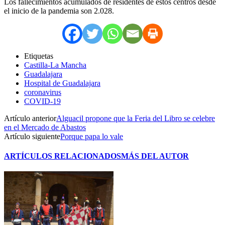
Los fallecimientos acumulados de residentes de estos centros desde
el inicio de la pandemia son 2.028.
Etiquetas
Castilla-La Mancha
Guadalajara
Hospital de Guadalajara
coronavirus
COVID-19
Artículo anterior
Alguacil propone que la Feria del Libro se celebre
en el Mercado de Abastos
Artículo siguiente
Porque papa lo vale
ARTÍCULOS RELACIONADOS
MÁS DEL AUTOR