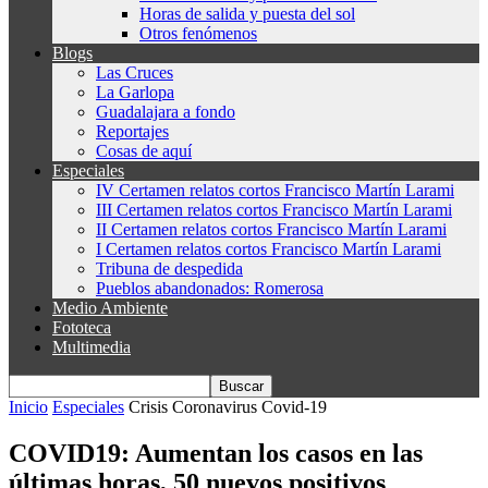
Horas de salida y puesta del sol
Otros fenómenos
Blogs
Las Cruces
La Garlopa
Guadalajara a fondo
Reportajes
Cosas de aquí
Especiales
IV Certamen relatos cortos Francisco Martín Larami
III Certamen relatos cortos Francisco Martín Larami
II Certamen relatos cortos Francisco Martín Larami
I Certamen relatos cortos Francisco Martín Larami
Tribuna de despedida
Pueblos abandonados: Romerosa
Medio Ambiente
Fototeca
Multimedia
Inicio
Especiales
Crisis Coronavirus Covid-19
COVID19: Aumentan los casos en las
últimas horas, 50 nuevos positivos