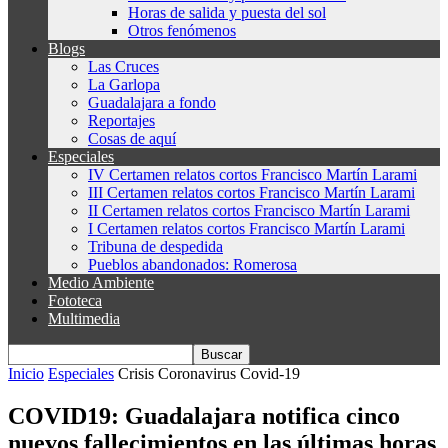
Horas de salida y puesta del sol
Otros fenómenos
Blogs
Las Cruces
La Garlopa
Guadalajara a fondo
Reportajes
Cosas de aquí
Especiales
IV Certamen relatos cortos Francisco Martín Larami
III Certamen relatos cortos Francisco Martín Larami
II Certamen relatos cortos Francisco Martín Larami
I Certamen relatos cortos Francisco Martín Larami
Tribuna de despedida
Pueblos abandonados: Romerosa
Medio Ambiente
Fototeca
Multimedia
Inicio
Especiales
Crisis Coronavirus Covid-19
COVID19: Guadalajara notifica cinco
nuevos fallecimientos en las últimas horas