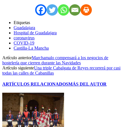
Etiquetas
Guadalajara
Hospital de Guadalajara
coronavirus
COVID-19
Castilla-La Mancha
Artículo anterior
Marchamalo compensará a los negocios de
hostelería que cierren durante las Navidades
Artículo siguiente
Una triple Cabalgata de Reyes recorrerá por casi
todas las calles de Cabanillas
ARTÍCULOS RELACIONADOS
MÁS DEL AUTOR