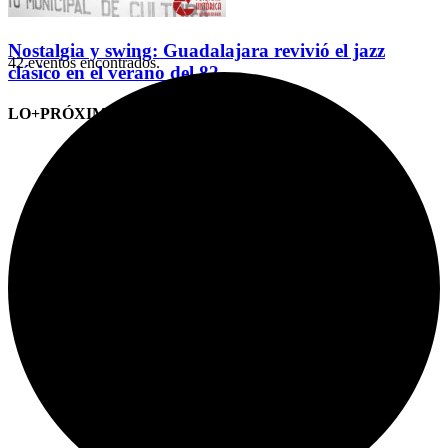
Nostalgia y swing: Guadalajara revivió el jazz
42 eventos encontrados.
clásico en el verano del 82
LO+PRÓXIMO (CITAS)