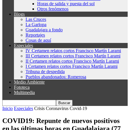
Horas de salida y puesta del sol
Otros fenómenos
Blogs
Las Cruces
La Garlopa
Guadalajara a fondo
Reportajes
Cosas de aquí
Especiales
IV Certamen relatos cortos Francisco Martín Larami
III Certamen relatos cortos Francisco Martín Larami
II Certamen relatos cortos Francisco Martín Larami
I Certamen relatos cortos Francisco Martín Larami
Tribuna de despedida
Pueblos abandonados: Romerosa
Medio Ambiente
Fototeca
Multimedia
Inicio
Especiales
Crisis Coronavirus Covid-19
COVID19: Repunte de nuevos positivos
en las últimas horas en Guadalajara (77