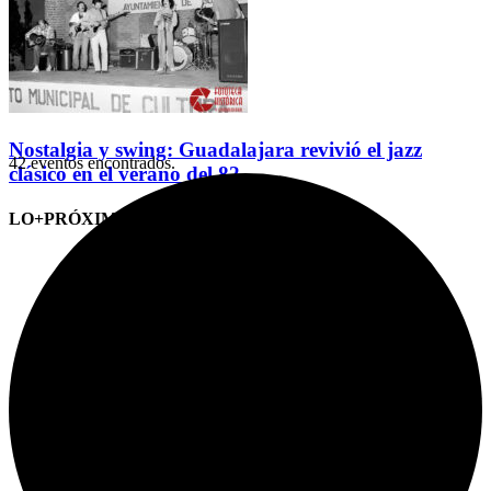
Nostalgia y swing: Guadalajara revivió el jazz
42 eventos encontrados.
clásico en el verano del 82
LO+PRÓXIMO (CITAS)