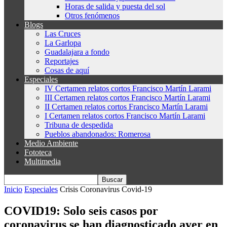
Horas de salida y puesta del sol
Otros fenómenos
Blogs
Las Cruces
La Garlopa
Guadalajara a fondo
Reportajes
Cosas de aquí
Especiales
IV Certamen relatos cortos Francisco Martín Larami
III Certamen relatos cortos Francisco Martín Larami
II Certamen relatos cortos Francisco Martín Larami
I Certamen relatos cortos Francisco Martín Larami
Tribuna de despedida
Pueblos abandonados: Romerosa
Medio Ambiente
Fototeca
Multimedia
Inicio
Especiales
Crisis Coronavirus Covid-19
COVID19: Solo seis casos por
coronavirus se han diagnosticado ayer en