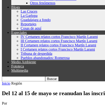
Otros fenómenos
Blogs
Las Cruces
La Garlopa
Guadalajara a fondo
Reportajes
Cosas de aquí
Especiales
IV Certamen relatos cortos Francisco Martín Larami
III Certamen relatos cortos Francisco Martín Larami
II Certamen relatos cortos Francisco Martín Larami
I Certamen relatos cortos Francisco Martín Larami
Tribuna de despedida
Pueblos abandonados: Romerosa
Medio Ambiente
Fototeca
Multimedia
Inicio
Región
Del 12 al 15 de mayo se reanudan las inscrip
Por