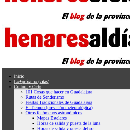
Inicio
Lo+próximo (citas)
Cultura y Ocio
101 Cosas que hacer en Guadalajara
Rutas de Senderismo
Fiestas Tradicionales de Guadalajara
El Tiempo (previsión meteorológica)
Otros fenómenos astronómicos
Mapas Estelares
Horas de salida y puesta de la luna
Horas de salida y puesta del sol