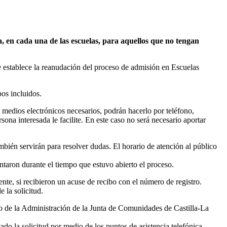
a, en cada una de las escuelas, para aquellos que no tengan
 establece la reanudación del proceso de admisión en Escuelas
os incluidos.
 medios electrónicos necesarios, podrán hacerlo por teléfono,
sona interesada le facilite. En este caso no será necesario aportar
ambién servirán para resolver dudas. El horario de atención al público
entaron durante el tiempo que estuvo abierto el proceso.
nte, si recibieron un acuse de recibo con el número de registro.
 la solicitud.
co de la Administración de la Junta de Comunidades de Castilla-La
ado la solicitud por medio de los puntos de asistencia telefónica,