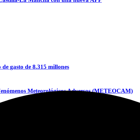
de gasto de 8.315 millones
por Fenómenos Meteorológicos Adversos (METEOCAM)