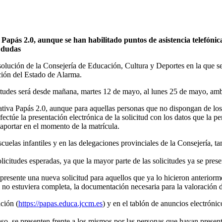
 Papás 2.0, aunque se han habilitado puntos de asistencia telefónic
r dudas
lución de la Consejería de Educación, Cultura y Deportes en la que se
ción del Estado de Alarma.
icitudes será desde mañana, martes 12 de mayo, al lunes 25 de mayo, amb
cativa Papás 2.0, aunque para aquellas personas que no dispongan de los
ctúe la presentación electrónica de la solicitud con los datos que la per
aportar en el momento de la matrícula.
scuelas infantiles y en las delegaciones provinciales de la Consejería, t
licitudes esperadas, ya que la mayor parte de las solicitudes ya se pres
presente una nueva solicitud para aquellos que ya lo hicieron anteriorme
i no estuviera completa, la documentación necesaria para la valoración de
ción (
https://papas.educa.jccm.es
) y en el tablón de anuncios electróni
aso, se presenten frente a los mismos por las personas que hayan present