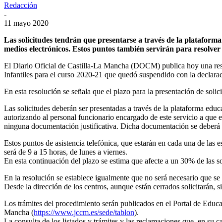
Redacción
-
11 mayo 2020
Las solicitudes tendrán que presentarse a través de la plataforma
medios electrónicos. Estos puntos también servirán para resolve
El Diario Oficial de Castilla-La Mancha (DOCM) publica hoy una reso
Infantiles para el curso 2020-21 que quedó suspendido con la declara
En esta resolución se señala que el plazo para la presentación de sol
Las solicitudes deberán ser presentadas a través de la plataforma edu
autorizando al personal funcionario encargado de este servicio a que efe
ninguna documentación justificativa. Dicha documentación se deberá 
Estos puntos de asistencia telefónica, que estarán en cada una de las e
será de 9 a 15 horas, de lunes a viernes.
En esta continuación del plazo se estima que afecte a un 30% de las so
En la resolución se establece igualmente que no será necesario que se 
Desde la dirección de los centros, aunque están cerrados solicitarán, s
Los trámites del procedimiento serán publicados en el Portal de Educa
Mancha (
https://www.jccm.es/sede/tablon
).
La consulta de los listados y trámites y las reclamaciones que, en su c