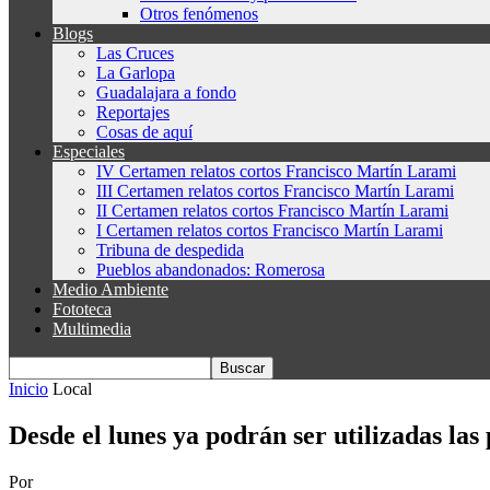
Otros fenómenos
Blogs
Las Cruces
La Garlopa
Guadalajara a fondo
Reportajes
Cosas de aquí
Especiales
IV Certamen relatos cortos Francisco Martín Larami
III Certamen relatos cortos Francisco Martín Larami
II Certamen relatos cortos Francisco Martín Larami
I Certamen relatos cortos Francisco Martín Larami
Tribuna de despedida
Pueblos abandonados: Romerosa
Medio Ambiente
Fototeca
Multimedia
Inicio
Local
Desde el lunes ya podrán ser utilizadas las
Por