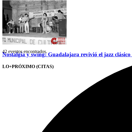
42 eventos encontrados.
Nostalgia y swing: Guadalajara revivió el jazz clásico
LO+PRÓXIMO (CITAS)