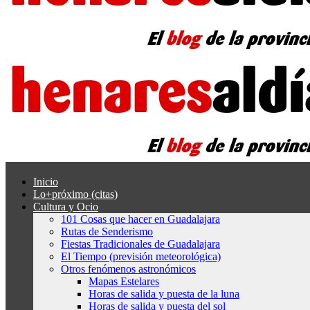
Inicio
Lo+próximo (citas)
Cultura y Ocio
101 Cosas que hacer en Guadalajara
Rutas de Senderismo
Fiestas Tradicionales de Guadalajara
El Tiempo (previsión meteorológica)
Otros fenómenos astronómicos
Mapas Estelares
Horas de salida y puesta de la luna
Horas de salida y puesta del sol