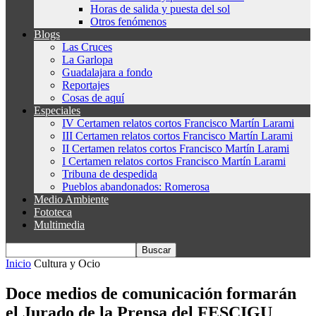
Horas de salida y puesta del sol
Otros fenómenos
Blogs
Las Cruces
La Garlopa
Guadalajara a fondo
Reportajes
Cosas de aquí
Especiales
IV Certamen relatos cortos Francisco Martín Larami
III Certamen relatos cortos Francisco Martín Larami
II Certamen relatos cortos Francisco Martín Larami
I Certamen relatos cortos Francisco Martín Larami
Tribuna de despedida
Pueblos abandonados: Romerosa
Medio Ambiente
Fototeca
Multimedia
Inicio
Cultura y Ocio
Doce medios de comunicación formarán
el Jurado de la Prensa del FESCIGU