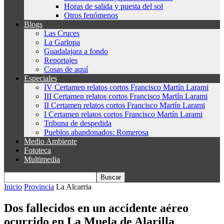
Horas de salida y puesta del sol
Otros fenómenos
Blogs
Las Cruces
La Garlopa
Guadalajara a fondo
Reportajes
Cosas de aquí
Especiales
IV Certamen relatos cortos Francisco Martín Larami
III Certamen relatos cortos Francisco Martín Larami
II Certamen relatos cortos Francisco Martín Larami
I Certamen relatos cortos Francisco Martín Larami
Tribuna de despedida
Pueblos abandonados: Romerosa
Medio Ambiente
Fototeca
Multimedia
Inicio
Provincia
La Alcarria
Dos fallecidos en un accidente aéreo
ocurrido en La Muela de Alarilla