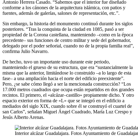
Antonio Herrera Casado. “Sabemos que el interior fue diseñado
conforme a los cánones de la arquitectura islámica, con patios y
fuentes, además de galerías, salones de representación, etc.”.
Sin embargo, la historia del monumento continuó durante los siglos
posteriores. “Tras la conquista de la ciudad en 1085, pasó a ser
propiedad de la Corona castellana, manteniendo –como en la época
precedente– sus funciones de centro militar y sede del gobernador,
delegado por el poder señorial, cuando no de la propia familia real”,
confirma Julio Navarro.
De hecho, tuvo un importante uso durante este periodo,
manteniendo el grueso de su estructura, que era “sustancialmente la
misma que la anterior, limitándose lo construido –a lo largo de esta
fase– a una ampliación hacia el norte del edificio preexistente”.
Pero, ¿se sabe cómo llegó a ser la mencionada construcción? “Los
17.000 metros cuadrados que ocupa están repartidos en dos grandes
recintos. El primero, el «alcázar–castillo» propiamente dicho. Y otro
espacio exterior en forma de «L» que se integró en el edificio a
mediados del siglo XIX, cuando sobre él se construyó el cuartel de
san Carlos”, señalan Miguel Ángel Cuadrado, María Luz Crespo y
Jesús Alberto Arenas.
Interior alcázar Guadalajara. Fotos Ayuntamiento de Guadalaja