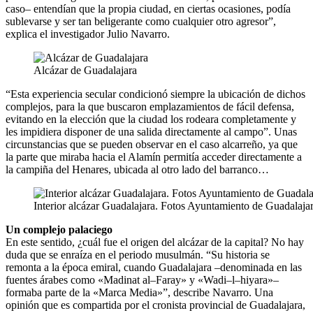
caso– entendían que la propia ciudad, en ciertas ocasiones, podía
sublevarse y ser tan beligerante como cualquier otro agresor”,
explica el investigador Julio Navarro.
Alcázar de Guadalajara
“Esta experiencia secular condicionó siempre la ubicación de dichos
complejos, para la que buscaron emplazamientos de fácil defensa,
evitando en la elección que la ciudad los rodeara completamente y
les impidiera disponer de una salida directamente al campo”. Unas
circunstancias que se pueden observar en el caso alcarreño, ya que
la parte que miraba hacia el Alamín permitía acceder directamente a
la campiña del Henares, ubicada al otro lado del barranco…
Interior alcázar Guadalajara. Fotos Ayuntamiento de Guadalaja
Un complejo palaciego
En este sentido, ¿cuál fue el origen del alcázar de la capital? No hay
duda que se enraíza en el periodo musulmán. “Su historia se
remonta a la época emiral, cuando Guadalajara –denominada en las
fuentes árabes como «Madinat al–Faray» y «Wadi–l–hiyara»–
formaba parte de la «Marca Media»”, describe Navarro. Una
opinión que es compartida por el cronista provincial de Guadalajara,