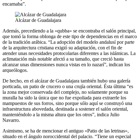
encarnaba”.
Alcázar de Guadalajara
Además, precediendo a la «qubba» se encontraba el salón principal,
que tomó la forma oblonga de este tipo de dependencias en el marco
de la tradición arábica. “La adopción del modelo andalusí por parte
de la arquitectura cristiana exigió su adaptación, con el fin de
atender unas necesidades protocolarias diferentes a las islámicas. La
aclimatación más notable afectó a su tamaño, que creció hasta
alcanzar unas dimensiones nunca vistas en lo nazarí”, indican los
arqueólogos.
De hecho, en el alcázar de Guadalajara también hubo una galería
porticada, un patio de crucero o una crujía oriental. Ésta última “es
la zona mejor conservada del complejo, no solamente porque su
muralla ha sido la única que no fue expoliada para extraerle los
mampuestos de sus forros, sino porque sólo aquí se construyó una
infraestructura abovedada, destinada a sostener el salón oriental,
manteniéndolo a la misma altura que los otros”, indica Julio
Navarro.
Asimismo, se ha de mencionar el antiguo «Patio de las letrinas»,
situado en el ángulo noroccidental del palacio. “Tiene un especial