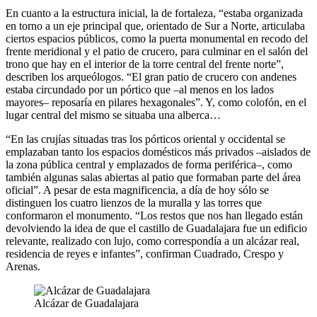
En cuanto a la estructura inicial, la de fortaleza, “estaba organizada
en torno a un eje principal que, orientado de Sur a Norte, articulaba
ciertos espacios públicos, como la puerta monumental en recodo del
frente meridional y el patio de crucero, para culminar en el salón del
trono que hay en el interior de la torre central del frente norte”,
describen los arqueólogos. “El gran patio de crucero con andenes
estaba circundado por un pórtico que –al menos en los lados
mayores– reposaría en pilares hexagonales”. Y, como colofón, en el
lugar central del mismo se situaba una alberca…
“En las crujías situadas tras los pórticos oriental y occidental se
emplazaban tanto los espacios domésticos más privados –aislados de
la zona pública central y emplazados de forma periférica–, como
también algunas salas abiertas al patio que formaban parte del área
oficial”. A pesar de esta magnificencia, a día de hoy sólo se
distinguen los cuatro lienzos de la muralla y las torres que
conformaron el monumento. “Los restos que nos han llegado están
devolviendo la idea de que el castillo de Guadalajara fue un edificio
relevante, realizado con lujo, como correspondía a un alcázar real,
residencia de reyes e infantes”, confirman Cuadrado, Crespo y
Arenas.
Alcázar de Guadalajara