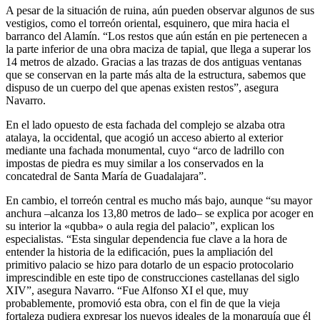
A pesar de la situación de ruina, aún pueden observar algunos de sus
vestigios, como el torreón oriental, esquinero, que mira hacia el
barranco del Alamín. “Los restos que aún están en pie pertenecen a
la parte inferior de una obra maciza de tapial, que llega a superar los
14 metros de alzado. Gracias a las trazas de dos antiguas ventanas
que se conservan en la parte más alta de la estructura, sabemos que
dispuso de un cuerpo del que apenas existen restos”, asegura
Navarro.
En el lado opuesto de esta fachada del complejo se alzaba otra
atalaya, la occidental, que acogió un acceso abierto al exterior
mediante una fachada monumental, cuyo “arco de ladrillo con
impostas de piedra es muy similar a los conservados en la
concatedral de Santa María de Guadalajara”.
En cambio, el torreón central es mucho más bajo, aunque “su mayor
anchura –alcanza los 13,80 metros de lado– se explica por acoger en
su interior la «qubba» o aula regia del palacio”, explican los
especialistas. “Esta singular dependencia fue clave a la hora de
entender la historia de la edificación, pues la ampliación del
primitivo palacio se hizo para dotarlo de un espacio protocolario
imprescindible en este tipo de construcciones castellanas del siglo
XIV”, asegura Navarro. “Fue Alfonso XI el que, muy
probablemente, promovió esta obra, con el fin de que la vieja
fortaleza pudiera expresar los nuevos ideales de la monarquía que él