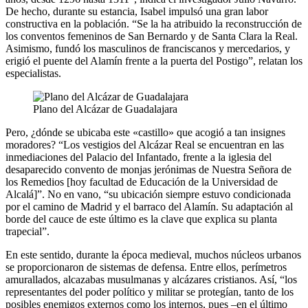
De hecho, durante su estancia, Isabel impulsó una gran labor
constructiva en la población. “Se la ha atribuido la reconstrucción de
los conventos femeninos de San Bernardo y de Santa Clara la Real.
Asimismo, fundó los masculinos de franciscanos y mercedarios, y
erigió el puente del Alamín frente a la puerta del Postigo”, relatan los
especialistas.
Plano del Alcázar de Guadalajara
Pero, ¿dónde se ubicaba este «castillo» que acogió a tan insignes
moradores? “Los vestigios del Alcázar Real se encuentran en las
inmediaciones del Palacio del Infantado, frente a la iglesia del
desaparecido convento de monjas jerónimas de Nuestra Señora de
los Remedios [hoy facultad de Educación de la Universidad de
Alcalá]”. No en vano, “su ubicación siempre estuvo condicionada
por el camino de Madrid y el barraco del Alamín. Su adaptación al
borde del cauce de este último es la clave que explica su planta
trapecial”.
En este sentido, durante la época medieval, muchos núcleos urbanos
se proporcionaron de sistemas de defensa. Entre ellos, perímetros
amurallados, alcazabas musulmanas y alcázares cristianos. Así, “los
representantes del poder político y militar se protegían, tanto de los
posibles enemigos externos como los internos, pues –en el último