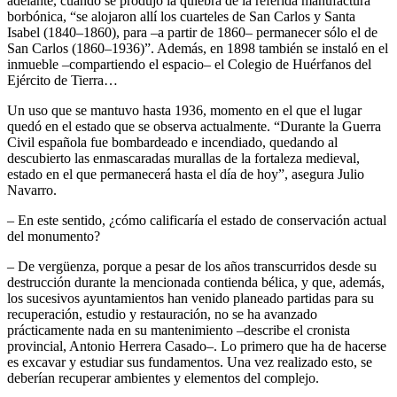
adelante, cuando se produjo la quiebra de la referida manufactura
borbónica, “se alojaron allí los cuarteles de San Carlos y Santa
Isabel (1840–1860), para –a partir de 1860– permanecer sólo el de
San Carlos (1860–1936)”. Además, en 1898 también se instaló en el
inmueble –compartiendo el espacio– el Colegio de Huérfanos del
Ejército de Tierra…
Un uso que se mantuvo hasta 1936, momento en el que el lugar
quedó en el estado que se observa actualmente. “Durante la Guerra
Civil española fue bombardeado e incendiado, quedando al
descubierto las enmascaradas murallas de la fortaleza medieval,
estado en el que permanecerá hasta el día de hoy”, asegura Julio
Navarro.
– En este sentido, ¿cómo calificaría el estado de conservación actual
del monumento?
– De vergüenza, porque a pesar de los años transcurridos desde su
destrucción durante la mencionada contienda bélica, y que, además,
los sucesivos ayuntamientos han venido planeado partidas para su
recuperación, estudio y restauración, no se ha avanzado
prácticamente nada en su mantenimiento –describe el cronista
provincial, Antonio Herrera Casado–. Lo primero que ha de hacerse
es excavar y estudiar sus fundamentos. Una vez realizado esto, se
deberían recuperar ambientes y elementos del complejo.