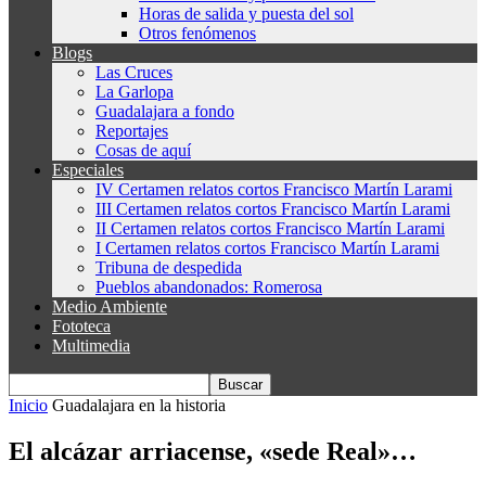
Horas de salida y puesta del sol
Otros fenómenos
Blogs
Las Cruces
La Garlopa
Guadalajara a fondo
Reportajes
Cosas de aquí
Especiales
IV Certamen relatos cortos Francisco Martín Larami
III Certamen relatos cortos Francisco Martín Larami
II Certamen relatos cortos Francisco Martín Larami
I Certamen relatos cortos Francisco Martín Larami
Tribuna de despedida
Pueblos abandonados: Romerosa
Medio Ambiente
Fototeca
Multimedia
Inicio
Guadalajara en la historia
El alcázar arriacense, «sede Real»…