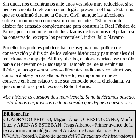
Sin duda, nos encontramos ante unos vestigios muy reducidos, si se
tiene en cuenta la relevancia que llegó a presentar el lugar. Esta ruina
que se confirmó durante la Guerra Civil, aunque las afecciones
sobre el monumento comenzaron mucho antes. “El interior del
alcázar fue arrasado completamente para construir la Real Fábrica de
Paños, por lo que ninguno de los alzados de los muros del palacio se
ha conservado, excepto los perimetrales”, indica Julio Navarro.
Por ello, los poderes públicos han de asegurar una política de
conservación y difusión de los valores históricos y patrimoniales del
mencionado complejo. Al fin y al cabo, el alcázar arriacense no sólo
habla del devenir de Guadalajara. También del de la Península
Ibérica, al acoger –en su seno– diferentes tradiciones constructivas,
como la árabe y la castellana. Por ello, es importante que se
conserve en buen estado y que sea conocido por la ciudadanía, ya
que como dijo el poeta escocés Robert Burns:
«La historia es cuestión de supervivencia. Si no tuviéramos pasado,
estaríamos desprovistos de la impresión que define a nuestro ser»
Bibliografía:
CUADRADO PRIETO, Miguel Ángel, CRESPO CANO, María
Luz, y ARENAS ESTEBAN, Jesús Alberto. «Primer avance de la
excavación arqueológica en el Alcázar de Guadalajara». En
VV.AA. (coord.).
Libro de actas del VI Encuentro de historiadores