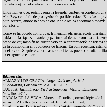
morada original, ubicada en la cima más elevada.
Unos monjes que, según cuenta la leyenda, también escondieron una ser
Alto Rey, con el fin de protegerlos de posibles robos. Entre las rique
o un becerro, ambos hechos de oro. Nadie los ha encontrado todavía
por ellos…
Como se ha podido comprobar, la mencionada sierra acoge una gran m
hablan de la riqueza histórica y patrimonial de esta comarca arriacen
acaba de ver, también ha fructificado en la conformación de relatos a
de la cosmogonía antropológica de la zona. En consecuencia, estamo
en el olvido. Si quiere saber más sobre el tema, puede consultar el li
en el siguiente enlace.
Bibliografía
ALMAZÁN DE GRACIA, Ángel.
Guía templaria de
Guadalajara
, Guadalajara: AACHE, 2012.
CUESTA, Juan Ignacio.
Piedras Sagradas
. Madrid: Ediciones
Nowtilus, 2011.
GARCÍA DE LA VEGA, Alfonso. «Estudio geomorfológico de la
sierra del Alto Rey (sector oriental del Sistema Central,
Guadalajara)», Ería:
Revista cuatrimestral de geografía
, 33 (1994),