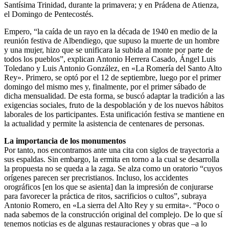
Santísima Trinidad, durante la primavera; y en Prádena de Atienza,
el Domingo de Pentecostés.
Empero, “la caída de un rayo en la década de 1940 en medio de la
reunión festiva de Albendiego, que supuso la muerte de un hombre
y una mujer, hizo que se unificara la subida al monte por parte de
todos los pueblos”, explican Antonio Herrera Casado, Ángel Luis
Toledano y Luis Antonio González, en «La Romería del Santo Alto
Rey». Primero, se optó por el 12 de septiembre, luego por el primer
domingo del mismo mes y, finalmente, por el primer sábado de
dicha mensualidad. De esta forma, se buscó adaptar la tradición a las
exigencias sociales, fruto de la despoblación y de los nuevos hábitos
laborales de los participantes. Esta unificación festiva se mantiene en
la actualidad y permite la asistencia de centenares de personas.
La importancia de los monumentos
Por tanto, nos encontramos ante una cita con siglos de trayectoria a
sus espaldas. Sin embargo, la ermita en torno a la cual se desarrolla
la propuesta no se queda a la zaga. Se alza como un oratorio “cuyos
orígenes parecen ser precristianos. Incluso, los accidentes
orográficos [en los que se asienta] dan la impresión de conjurarse
para favorecer la práctica de ritos, sacrificios o cultos”, subraya
Antonio Romero, en «La sierra del Alto Rey y su ermita». “Poco o
nada sabemos de la construcción original del complejo. De lo que sí
tenemos noticias es de algunas restauraciones y obras que –a lo