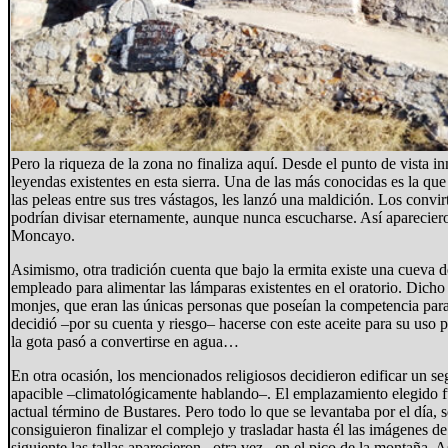
Pero la riqueza de la zona no finaliza aquí. Desde el punto de vista i
leyendas existentes en esta sierra. Una de las más conocidas es la q
las peleas entre sus tres vástagos, les lanzó una maldición. Los convir
podrían divisar eternamente, aunque nunca escucharse. Así apareciero
Moncayo.
Asimismo, otra tradición cuenta que bajo la ermita existe una cueva 
empleado para alimentar las lámparas existentes en el oratorio. Dicho
monjes, que eran las únicas personas que poseían la competencia par
decidió –por su cuenta y riesgo– hacerse con este aceite para su uso 
la gota pasó a convertirse en agua…
En otra ocasión, los mencionados religiosos decidieron edificar un se
apacible –climatológicamente hablando–. El emplazamiento elegido fue 
actual término de Bustares. Pero todo lo que se levantaba por el día, se
consiguieron finalizar el complejo y trasladar hasta él las imágenes de
siguiente las tallas aparecieron –otra vez– en el pico de la montaña. As