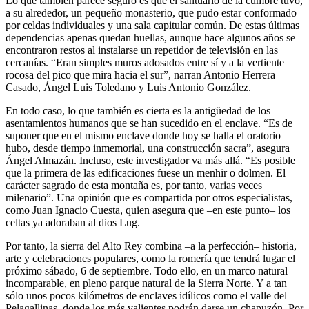
Lo que también parece seguro es que el santuario de la cumbre tuvo,
a su alrededor, un pequeño monasterio, que pudo estar conformado
por celdas individuales y una sala capitular común. De estas últimas
dependencias apenas quedan huellas, aunque hace algunos años se
encontraron restos al instalarse un repetidor de televisión en las
cercanías. “Eran simples muros adosados entre sí y a la vertiente
rocosa del pico que mira hacia el sur”, narran Antonio Herrera
Casado, Ángel Luis Toledano y Luis Antonio González.
En todo caso, lo que también es cierta es la antigüedad de los
asentamientos humanos que se han sucedido en el enclave. “Es de
suponer que en el mismo enclave donde hoy se halla el oratorio
hubo, desde tiempo inmemorial, una construcción sacra”, asegura
Ángel Almazán. Incluso, este investigador va más allá. “Es posible
que la primera de las edificaciones fuese un menhir o dolmen. El
carácter sagrado de esta montaña es, por tanto, varias veces
milenario”. Una opinión que es compartida por otros especialistas,
como Juan Ignacio Cuesta, quien asegura que –en este punto– los
celtas ya adoraban al dios Lug.
Por tanto, la sierra del Alto Rey combina –a la perfección– historia,
arte y celebraciones populares, como la romería que tendrá lugar el
próximo sábado, 6 de septiembre. Todo ello, en un marco natural
incomparable, en pleno parque natural de la Sierra Norte. Y a tan
sólo unos pocos kilómetros de enclaves idílicos como el valle del
Pelagallinas, donde los más valientes podrán darse un chapuzón. Por