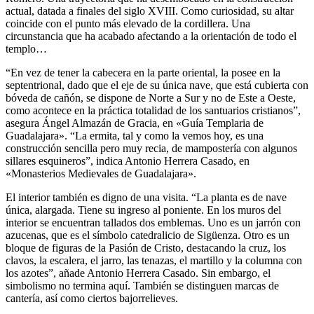
actual, datada a finales del siglo XVIII. Como curiosidad, su altar
coincide con el punto más elevado de la cordillera. Una
circunstancia que ha acabado afectando a la orientación de todo el
templo…
“En vez de tener la cabecera en la parte oriental, la posee en la
septentrional, dado que el eje de su única nave, que está cubierta con
bóveda de cañón, se dispone de Norte a Sur y no de Este a Oeste,
como acontece en la práctica totalidad de los santuarios cristianos”,
asegura Ángel Almazán de Gracia, en «Guía Templaria de
Guadalajara». “La ermita, tal y como la vemos hoy, es una
construcción sencilla pero muy recia, de mampostería con algunos
sillares esquineros”, indica Antonio Herrera Casado, en
«Monasterios Medievales de Guadalajara».
El interior también es digno de una visita. “La planta es de nave
única, alargada. Tiene su ingreso al poniente. En los muros del
interior se encuentran tallados dos emblemas. Uno es un jarrón con
azucenas, que es el símbolo catedralicio de Sigüenza. Otro es un
bloque de figuras de la Pasión de Cristo, destacando la cruz, los
clavos, la escalera, el jarro, las tenazas, el martillo y la columna con
los azotes”, añade Antonio Herrera Casado. Sin embargo, el
simbolismo no termina aquí. También se distinguen marcas de
cantería, así como ciertos bajorrelieves.