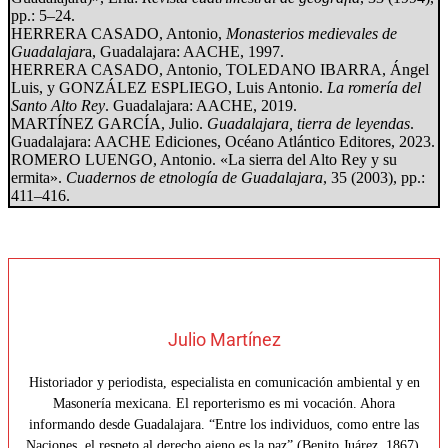
pp.: 5–24.
HERRERA CASADO, Antonio,
Monasterios medievales de
Guadalajar
a, Guadalajara: AACHE, 1997.
HERRERA CASADO, Antonio, TOLEDANO IBARRA, Ángel
Luis, y GONZÁLEZ ESPLIEGO, Luis Antonio.
La romería del
Santo Alto Rey
. Guadalajara: AACHE, 2019.
MARTÍNEZ GARCÍA, Julio.
Guadalajara, tierra de leyendas
.
Guadalajara: AACHE Ediciones, Océano Atlántico Editores, 2023.
ROMERO LUENGO, Antonio. «La sierra del Alto Rey y su
ermita».
Cuadernos de etnología de Guadalajara
, 35 (2003), pp.:
411–416.
Julio Martínez
Historiador y periodista, especialista en comunicación ambiental y en
Masonería mexicana. El reporterismo es mi vocación. Ahora
informando desde Guadalajara. “Entre los individuos, como entre las
Naciones, el respeto al derecho ajeno es la paz” (Benito Juárez, 1867).