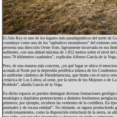
El Alto Rey es uno de los lugares más paradigmáticos del norte de G
constituye como uno de los “apéndices montañosos” del extremo orient
presenta una dirección Oeste–Este, ligeramente incurvada en sus límit
anfiteatro, con una altitud máxima de 1.852 metros sobre el nivel de
unos 70 kilómetros cuadrados”, explicaba Alfonso García de la Vega.
Pero, de una manera más concreta, ¿en qué lugar se ubica el mencion
acotada al Norte por la depresión periférica triásica de los Condemios
el antiforme cámbrico de Hiendelaencina, que limita con el surco ortoc
cretácica de Los Lobos; al oeste, por la sierra de los Mojones o de La
Robledo”, añadía García de la Vega.
En dicho espacio se pueden distinguir diversas formaciones geológica
modelajes y depósitos pertenecientes a distintos fenómenos periglacia
primeros, por ejemplo, recubren las vertientes de la cordillera. En ép
puntuales y de escasa entidad”. No obstante, se siguen produciendo 
condicionamientos, como la disposición estructural de la sierra, su alt
que sufre, con nevadas invernales y algarazos en otoño y primavera.