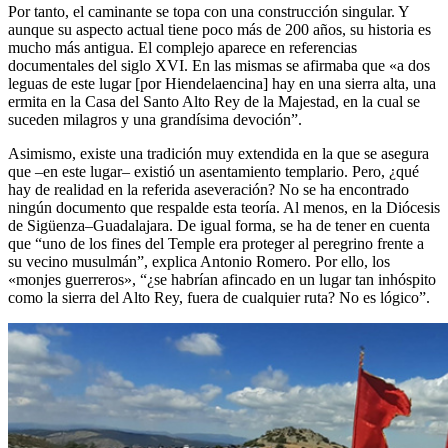
Por tanto, el caminante se topa con una construcción singular. Y
aunque su aspecto actual tiene poco más de 200 años, su historia es
mucho más antigua. El complejo aparece en referencias
documentales del siglo XVI. En las mismas se afirmaba que «a dos
leguas de este lugar [por Hiendelaencina] hay en una sierra alta, una
ermita en la Casa del Santo Alto Rey de la Majestad, en la cual se
suceden milagros y una grandísima devoción”.
Asimismo, existe una tradición muy extendida en la que se asegura
que –en este lugar– existió un asentamiento templario. Pero, ¿qué
hay de realidad en la referida aseveración? No se ha encontrado
ningún documento que respalde esta teoría. Al menos, en la Diócesis
de Sigüenza–Guadalajara. De igual forma, se ha de tener en cuenta
que “uno de los fines del Temple era proteger al peregrino frente a
su vecino musulmán”, explica Antonio Romero. Por ello, los
«monjes guerreros», “¿se habrían afincado en un lugar tan inhóspito
como la sierra del Alto Rey, fuera de cualquier ruta? No es lógico”.