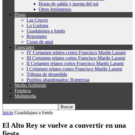
Horas de salida y puesta del sol
Otros fenómenos
Blogs
Las Cruces
La Garlopa
Guadalajara a fondo
Reportajes
Cosas de aquí
Especiales
IV Certamen relatos cortos Francisco Martín Larami
III Certamen relatos cortos Francisco Martín Larami
II Certamen relatos cortos Francisco Martín Larami
I Certamen relatos cortos Francisco Martín Larami
Tribuna de despedida
Pueblos abandonados: Romerosa
Medio Ambiente
Fototeca
Multimedia
Inicio
Guadalajara a fondo
El Alto Rey se vuelve a convertir en una
fiesta