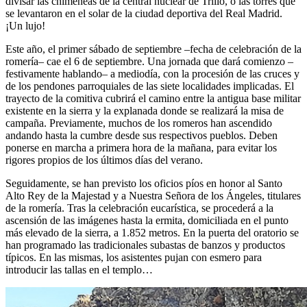
divisar las chimeneas de la central nuclear de Trillo, o las torres que
se levantaron en el solar de la ciudad deportiva del Real Madrid.
¡Un lujo!
Este año, el primer sábado de septiembre –fecha de celebración de la
romería– cae el 6 de septiembre. Una jornada que dará comienzo –
festivamente hablando– a mediodía, con la procesión de las cruces y
de los pendones parroquiales de las siete localidades implicadas. El
trayecto de la comitiva cubrirá el camino entre la antigua base militar
existente en la sierra y la explanada donde se realizará la misa de
campaña. Previamente, muchos de los romeros han ascendido
andando hasta la cumbre desde sus respectivos pueblos. Deben
ponerse en marcha a primera hora de la mañana, para evitar los
rigores propios de los últimos días del verano.
Seguidamente, se han previsto los oficios píos en honor al Santo
Alto Rey de la Majestad y a Nuestra Señora de los Ángeles, titulares
de la romería. Tras la celebración eucarística, se procederá a la
ascensión de las imágenes hasta la ermita, domiciliada en el punto
más elevado de la sierra, a 1.852 metros. En la puerta del oratorio se
han programado las tradicionales subastas de banzos y productos
típicos. En las mismas, los asistentes pujan con esmero para
introducir las tallas en el templo…