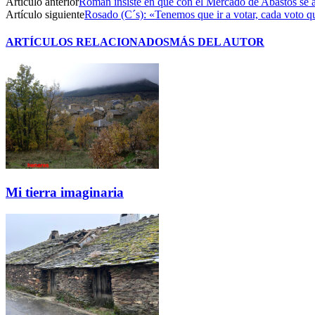
Artículo anterior
Román insiste en que con el Mercado de Abastos se a
Artículo siguiente
Rosado (C´s): «Tenemos que ir a votar, cada voto 
ARTÍCULOS RELACIONADOS
MÁS DEL AUTOR
Mi tierra imaginaria