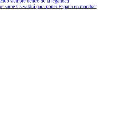
ctuó siempre dentro de la legalidad
que sume Cs valdrá para poner España en marcha”