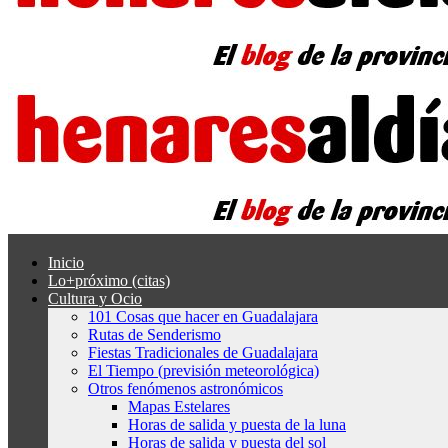
Inicio
Lo+próximo (citas)
Cultura y Ocio
101 Cosas que hacer en Guadalajara
Rutas de Senderismo
Fiestas Tradicionales de Guadalajara
El Tiempo (previsión meteorológica)
Otros fenómenos astronómicos
Mapas Estelares
Horas de salida y puesta de la luna
Horas de salida y puesta del sol