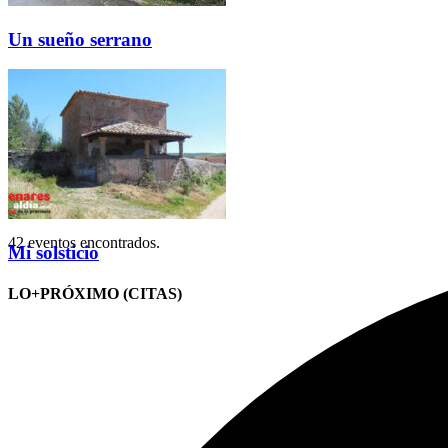
Un sueño serrano
42 eventos encontrados.
Mi solsticio
LO+PRÓXIMO (CITAS)