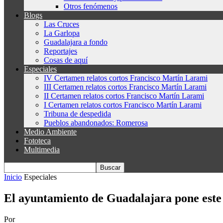
Otros fenómenos
Blogs
Las Cruces
La Garlopa
Guadalajara a fondo
Reportajes
Cosas de aquí
Especiales
IV Certamen relatos cortos Francisco Martín Larami
III Certamen relatos cortos Francisco Martín Larami
II Certamen relatos cortos Francisco Martín Larami
I Certamen relatos cortos Francisco Martín Larami
Tribuna de despedida
Pueblos abandonados: Romerosa
Medio Ambiente
Fototeca
Multimedia
Inicio
Especiales
El ayuntamiento de Guadalajara pone este 
Por