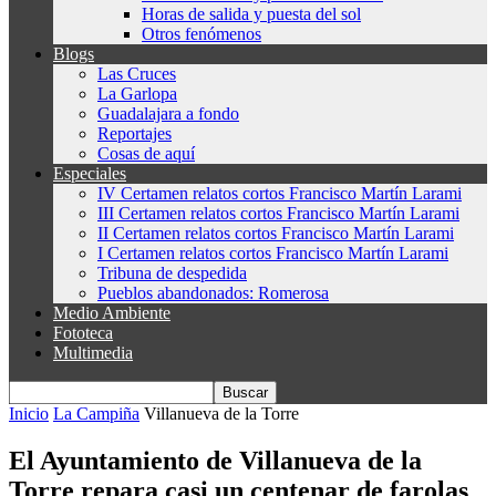
Horas de salida y puesta del sol
Otros fenómenos
Blogs
Las Cruces
La Garlopa
Guadalajara a fondo
Reportajes
Cosas de aquí
Especiales
IV Certamen relatos cortos Francisco Martín Larami
III Certamen relatos cortos Francisco Martín Larami
II Certamen relatos cortos Francisco Martín Larami
I Certamen relatos cortos Francisco Martín Larami
Tribuna de despedida
Pueblos abandonados: Romerosa
Medio Ambiente
Fototeca
Multimedia
Inicio
La Campiña
Villanueva de la Torre
El Ayuntamiento de Villanueva de la
Torre repara casi un centenar de farolas