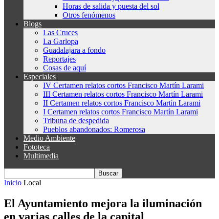
Horas de salida y puesta del sol
Otros fenómenos
Blogs
Las Cruces
La Garlopa
Guadalajara a fondo
Reportajes
Cosas de aquí
Especiales
IV Certamen relatos cortos Francisco Martín Larami
III Certamen relatos cortos Francisco Martín Larami
II Certamen relatos cortos Francisco Martín Larami
I Certamen relatos cortos Francisco Martín Larami
Tribuna de despedida
Pueblos abandonados: Romerosa
Medio Ambiente
Fototeca
Multimedia
Inicio
Local
El Ayuntamiento mejora la iluminación
en varias calles de la capital