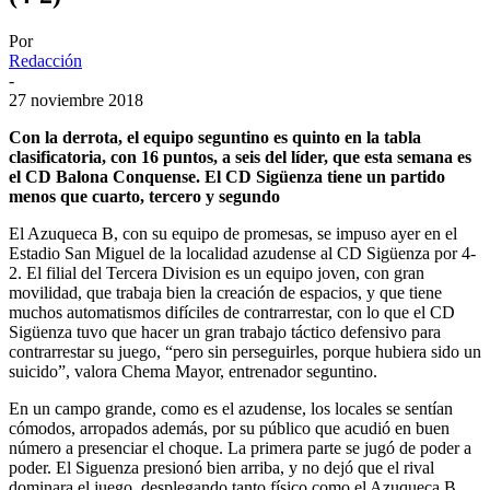
Por
Redacción
-
27 noviembre 2018
Con la derrota, el equipo seguntino es quinto en la tabla
clasificatoria, con 16 puntos, a seis del líder, que esta semana es
el CD Balona Conquense. El CD Sigüenza tiene un partido
menos que cuarto, tercero y segundo
El Azuqueca B, con su equipo de promesas, se impuso ayer en el
Estadio San Miguel de la localidad azudense al CD Sigüenza por 4-
2. El filial del Tercera Division es un equipo joven, con gran
movilidad, que trabaja bien la creación de espacios, y que tiene
muchos automatismos difíciles de contrarrestar, con lo que el CD
Sigüenza tuvo que hacer un gran trabajo táctico defensivo para
contrarrestar su juego, “pero sin perseguirles, porque hubiera sido un
suicido”, valora Chema Mayor, entrenador seguntino.
En un campo grande, como es el azudense, los locales se sentían
cómodos, arropados además, por su público que acudió en buen
número a presenciar el choque. La primera parte se jugó de poder a
poder. El Siguenza presionó bien arriba, y no dejó que el rival
dominara el juego, desplegando tanto físico como el Azuqueca B.