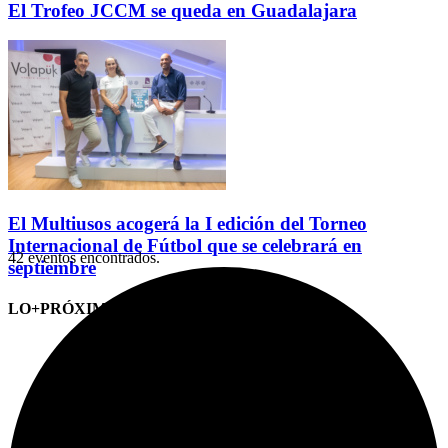
El Trofeo JCCM se queda en Guadalajara
El Multiusos acogerá la I edición del Torneo
Internacional de Fútbol que se celebrará en
42 eventos encontrados.
septiembre
LO+PRÓXIMO (CITAS)