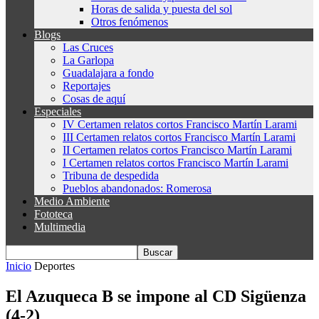
Horas de salida y puesta del sol
Otros fenómenos
Blogs
Las Cruces
La Garlopa
Guadalajara a fondo
Reportajes
Cosas de aquí
Especiales
IV Certamen relatos cortos Francisco Martín Larami
III Certamen relatos cortos Francisco Martín Larami
II Certamen relatos cortos Francisco Martín Larami
I Certamen relatos cortos Francisco Martín Larami
Tribuna de despedida
Pueblos abandonados: Romerosa
Medio Ambiente
Fototeca
Multimedia
Inicio
Deportes
El Azuqueca B se impone al CD Sigüenza
(4-2)