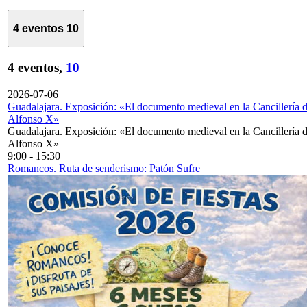
4 eventos
10
4 eventos,
10
2026-07-06
Guadalajara. Exposición: «El documento medieval en la Cancillería 
Alfonso X»
Guadalajara. Exposición: «El documento medieval en la Cancillería 
Alfonso X»
9:00
-
15:30
Romancos. Ruta de senderismo: Patón Sufre