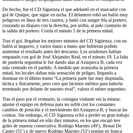
De hecho, fue el CD Siguenza el que adelantó en el marcador con
gol de Quique, que sigue en racha. El delantero robó un balón muy
peligroso en línea de tres cuartos, y batió con sangre fría al portero,
cruzando su disparo con la derecha, por arriba, al palo contrario de
la salida del portero. Corría el minuto 5 de la primera mitad.
Tras el gol, llegaban los mejores minutos del CD Sigüenza, con un
balón al larguero, y varios mano a mano que hubieran podido
aumentar el resultado antes del descanso. Los azudenses habían
empatado con gol de José Alejandro Real, en el minuto 19. La falta
de puntería seguntina le fue dando alas al Azuqueca B, cada vez
más centrado en el partido. A medida que avanzaba la primera
mitad, los locales daban más sensación de peligro, llegando a
dominar en el último tramo “La primera parte fue muy disputada,
táctica y físicamente, pero creo que hicimos méritos para haberla
terminado por delante de nuestro rival”, valora el míster seguntino.
Tras el paso por el vestuario, la consigna visitante era la misma:
ajustar el equipo en defensa para no sufrir con los constantes
cambios de posición y el movimiento del Azuqueca B, y buscar las
contras. Sin embargo, el CD Siguenza echó a perder su gran trabajo
de la primera mitad en sólo diez minutos, en los que encajó tres
goles de manera consecutiva. Rodrigo Maestro (49′), Jhonai De
Castro (51′) y de nuevo Rodrigo Maestro (53′) ponían en franca