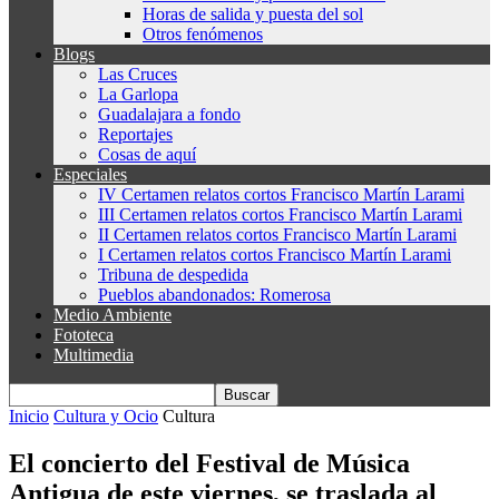
Horas de salida y puesta del sol
Otros fenómenos
Blogs
Las Cruces
La Garlopa
Guadalajara a fondo
Reportajes
Cosas de aquí
Especiales
IV Certamen relatos cortos Francisco Martín Larami
III Certamen relatos cortos Francisco Martín Larami
II Certamen relatos cortos Francisco Martín Larami
I Certamen relatos cortos Francisco Martín Larami
Tribuna de despedida
Pueblos abandonados: Romerosa
Medio Ambiente
Fototeca
Multimedia
Inicio
Cultura y Ocio
Cultura
El concierto del Festival de Música
Antigua de este viernes, se traslada al