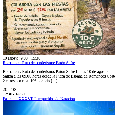
10 agosto: 9:00
-
15:30
Romancos. Ruta de senderismo: Patón Sufre
Romancos. Ruta de senderismo: Patón Sufre Lunes 10 de agosto
Salida a las 09,00 horas desde la Plaza de España de Romancos Cost
2 euros por ruta. 10€ por seis […]
2€ – 10€
12:30
-
14:30
Pastrana. XXXVII Interpueblos de Natación