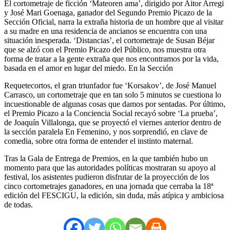
El cortometraje de ficción ‘Mateoren ama’, dirigido por Aitor Arregi
y José Mari Goenaga, ganador del Segundo Premio Picazo de la
Sección Oficial, narra la extraña historia de un hombre que al visitar
a su madre en una residencia de ancianos se encuentra con una
situación inesperada. ‘Distancias’, el cortometraje de Susan Béjar
que se alzó con el Premio Picazo del Público, nos muestra otra
forma de tratar a la gente extraña que nos encontramos por la vida,
basada en el amor en lugar del miedo. En la Sección
Requetecortos, el gran triunfador fue ‘Korsakov’, de José Manuel
Carrasco, un cortometraje que en tan solo 5 minutos se cuestiona lo
incuestionable de algunas cosas que damos por sentadas. Por último,
el Premio Picazo a la Conciencia Social recayó sobre ‘La prueba’,
de Joaquín Villalonga, que se proyectó el viernes anterior dentro de
la sección paralela En Femenino, y nos sorprendió, en clave de
comedia, sobre otra forma de entender el instinto maternal.
Tras la Gala de Entrega de Premios, en la que también hubo un
momento para que las autoridades políticas mostraran su apoyo al
festival, los asistentes pudieron disfrutar de la proyección de los
cinco cortometrajes ganadores, en una jornada que cerraba la 18ª
edición del FESCIGU, la edición, sin duda, más atípica y ambiciosa
de todas.