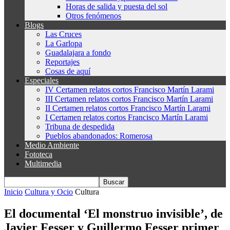
Horas de salida y puesta del sol
Otros fenómenos
Blogs
Las Cruces
La Garlopa
Guadalajara a fondo
Reportajes
Cosas de aquí
Especiales
IV Certamen relatos cortos Francisco Martín Larami
III Certamen relatos cortos Francisco Martín Larami
II Certamen relatos cortos Francisco Martín Larami
I Certamen relatos cortos Francisco Martín Larami
Tribuna de despedida
Pueblos abandonados: Romerosa
Medio Ambiente
Fototeca
Multimedia
Inicio
Cultura y Ocio
Cultura
El documental ‘El monstruo invisible’, de
Javier Fesser y Guillermo Fesser primer