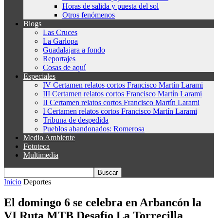
Horas de salida y puesta del sol
Otros fenómenos
Blogs
Las Cruces
La Garlopa
Guadalajara a fondo
Reportajes
Cosas de aquí
Especiales
IV Certamen relatos cortos Francisco Martín Larami
III Certamen relatos cortos Francisco Martín Larami
II Certamen relatos cortos Francisco Martín Larami
I Certamen relatos cortos Francisco Martín Larami
Tribuna de despedida
Pueblos abandonados: Romerosa
Medio Ambiente
Fototeca
Multimedia
Inicio
Deportes
El domingo 6 se celebra en Arbancón la
VI Ruta MTB Desafío La Torrecilla