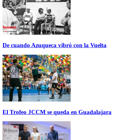
De cuando Azuqueca vibró con la Vuelta
El Trofeo JCCM se queda en Guadalajara