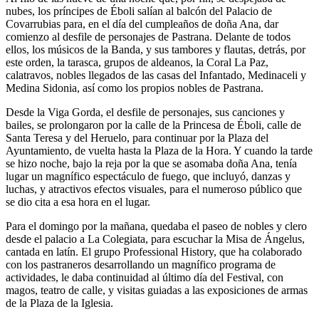
nubes, los príncipes de Éboli salían al balcón del Palacio de
Covarrubias para, en el día del cumpleaños de doña Ana, dar
comienzo al desfile de personajes de Pastrana. Delante de todos
ellos, los músicos de la Banda, y sus tambores y flautas, detrás, por
este orden, la tarasca, grupos de aldeanos, la Coral La Paz,
calatravos, nobles llegados de las casas del Infantado, Medinaceli y
Medina Sidonia, así como los propios nobles de Pastrana.
Desde la Viga Gorda, el desfile de personajes, sus canciones y
bailes, se prolongaron por la calle de la Princesa de Éboli, calle de
Santa Teresa y del Heruelo, para continuar por la Plaza del
Ayuntamiento, de vuelta hasta la Plaza de la Hora. Y cuando la tarde
se hizo noche, bajo la reja por la que se asomaba doña Ana, tenía
lugar un magnífico espectáculo de fuego, que incluyó, danzas y
luchas, y atractivos efectos visuales, para el numeroso público que
se dio cita a esa hora en el lugar.
Para el domingo por la mañana, quedaba el paseo de nobles y clero
desde el palacio a La Colegiata, para escuchar la Misa de Ángelus,
cantada en latín. El grupo Professional History, que ha colaborado
con los pastraneros desarrollando un magnífico programa de
actividades, le daba continuidad al último día del Festival, con
magos, teatro de calle, y visitas guiadas a las exposiciones de armas
de la Plaza de la Iglesia.