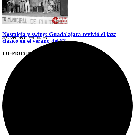
Nostalgia y swing: Guadalajara revivió el jazz
42 eventos encontrados.
clásico en el verano del 82
LO+PRÓXIMO (CITAS)