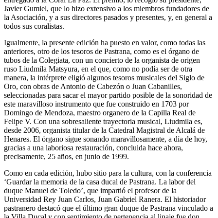
Javier Gumiel, que lo hizo extensivo a los miembros fundadores de
la Asociación, y a sus directores pasados y presentes, y, en general a
todos sus coralistas.
Igualmente, la presente edición ha puesto en valor, como todas las
anteriores, otro de los tesoros de Pastrana, como es el órgano de
tubos de la Colegiata, con un concierto de la organista de origen
ruso Liudmila Matsyura, en el que, como no podía ser de otra
manera, la intérprete eligió algunos tesoros musicales del Siglo de
Oro, con obras de Antonio de Cabezón o Juan Cabanilles,
seleccionadas para sacar el mayor partido posible de la sonoridad de
este maravilloso instrumento que fue construido en 1703 por
Domingo de Mendoza, maestro organero de la Capilla Real de
Felipe V. Con una sobresaliente trayectoria musical, Liudmila es,
desde 2006, organista titular de la Catedral Magistral de Alcalá de
Henares. El órgano sigue sonando maravillosamente, a día de hoy,
gracias a una laboriosa restauración, concluida hace ahora,
precisamente, 25 años, en junio de 1999.
Como en cada edición, hubo sitio para la cultura, con la conferencia
‘Guardar la memoria de la casa ducal de Pastrana. La labor del
duque Manuel de Toledo’, que impartió el profesor de la
Universidad Rey Juan Carlos, Juan Gabriel Ranera. El historiador
pastranero destacó que el último gran duque de Pastrana vinculado a
la Villa Ducal y con sentimiento de pertenencia al linaje fue don