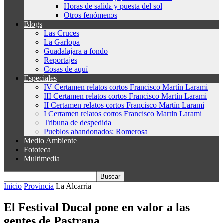
Horas de salida y puesta del sol
Otros fenómenos
Blogs
Las Cruces
La Garlopa
Guadalajara a fondo
Reportajes
Cosas de aquí
Especiales
IV Certamen relatos cortos Francisco Martín Larami
III Certamen relatos cortos Francisco Martín Larami
II Certamen relatos cortos Francisco Martín Larami
I Certamen relatos cortos Francisco Martín Larami
Tribuna de despedida
Pueblos abandonados: Romerosa
Medio Ambiente
Fototeca
Multimedia
Inicio
Provincia
La Alcarria
El Festival Ducal pone en valor a las
gentes de Pastrana