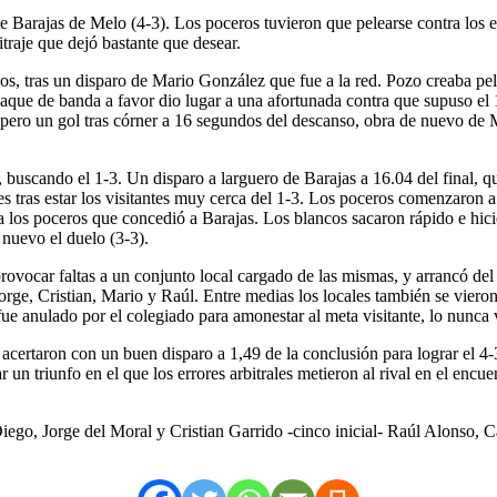
de Barajas de Melo (4-3). Los poceros tuvieron que pelearse contra los
traje que dejó bastante que desear.
dos, tras un disparo de Mario González que fue a la red. Pozo creaba pel
saque de banda a favor dio lugar a una afortunada contra que supuso el
pero un gol tras córner a 16 segundos del descanso, obra de nuevo de M
, buscando el 1-3. Un disparo a larguero de Barajas a 16.04 del final, qu
s tras estar los visitantes muy cerca del 1-3. Los poceros comenzaron a 
 los poceros que concedió a Barajas. Los blancos sacaron rápido e hicie
 nuevo el duelo (3-3).
ocar faltas a un conjunto local cargado de las mismas, y arrancó del 
Jorge, Cristian, Mario y Raúl. Entre medias los locales también se viero
ue anulado por el colegiado para amonestar al meta visitante, lo nunca vi
 acertaron con un buen disparo a 1,49 de la conclusión para lograr el 4
 un triunfo en el que los errores arbitrales metieron al rival en el encue
ego, Jorge del Moral y Cristian Garrido -cinco inicial- Raúl Alonso, 