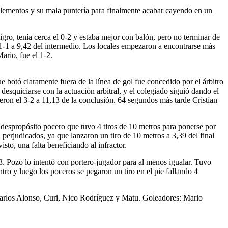
 elementos y su mala puntería para finalmente acabar cayendo en un
igro, tenía cerca el 0-2 y estaba mejor con balón, pero no terminar de
 1-1 a 9,42 del intermedio. Los locales empezaron a encontrarse más
ario, fue el 1-2.
e botó claramente fuera de la línea de gol fue concedido por el árbitro
desquiciarse con la actuación arbitral, y el colegiado siguió dando el
ron el 3-2 a 11,13 de la conclusión. 64 segundos más tarde Cristian
despropósito pocero que tuvo 4 tiros de 10 metros para ponerse por
n perjudicados, ya que lanzaron un tiro de 10 metros a 3,39 del final
sto, una falta beneficiando al infractor.
-3. Pozo lo intentó con portero-jugador para al menos igualar. Tuvo
ntro y luego los poceros se pegaron un tiro en el pie fallando 4
Carlos Alonso, Curi, Nico Rodríguez y Matu. Goleadores: Mario