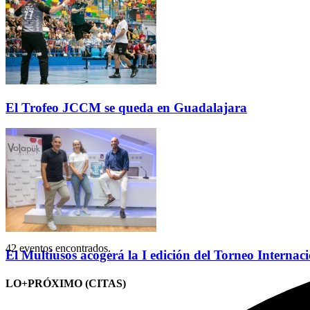
El Trofeo JCCM se queda en Guadalajara
42 eventos encontrados.
El Multiusos acogerá la I edición del Torneo Internac
LO+PRÓXIMO (CITAS)