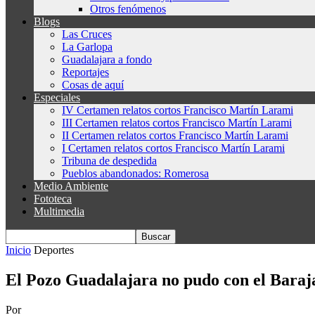
Otros fenómenos
Blogs
Las Cruces
La Garlopa
Guadalajara a fondo
Reportajes
Cosas de aquí
Especiales
IV Certamen relatos cortos Francisco Martín Larami
III Certamen relatos cortos Francisco Martín Larami
II Certamen relatos cortos Francisco Martín Larami
I Certamen relatos cortos Francisco Martín Larami
Tribuna de despedida
Pueblos abandonados: Romerosa
Medio Ambiente
Fototeca
Multimedia
Inicio
Deportes
El Pozo Guadalajara no pudo con el Baraja
Por