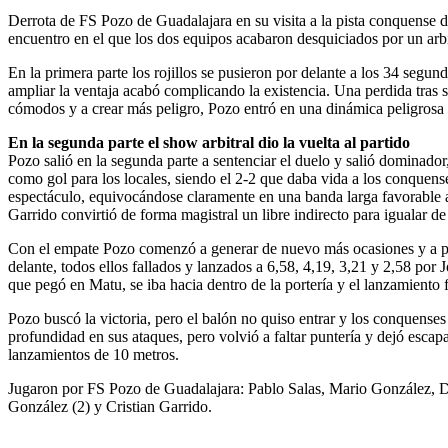
Derrota de FS Pozo de Guadalajara en su visita a la pista conquense 
encuentro en el que los dos equipos acabaron desquiciados por un arbi
En la primera parte los rojillos se pusieron por delante a los 34 segun
ampliar la ventaja acabó complicando la existencia. Una perdida tras 
cómodos y a crear más peligro, Pozo entró en una dinámica peligrosa 
En la segunda parte el show arbitral dio la vuelta al partido
Pozo salió en la segunda parte a sentenciar el duelo y salió dominador
como gol para los locales, siendo el 2-2 que daba vida a los conquense
espectáculo, equivocándose claramente en una banda larga favorable a
Garrido convirtió de forma magistral un libre indirecto para igualar de
Con el empate Pozo comenzó a generar de nuevo más ocasiones y a prov
delante, todos ellos fallados y lanzados a 6,58, 4,19, 3,21 y 2,58 por 
que pegó en Matu, se iba hacia dentro de la portería y el lanzamiento f
Pozo buscó la victoria, pero el balón no quiso entrar y los conquenses
profundidad en sus ataques, pero volvió a faltar puntería y dejó escapar
lanzamientos de 10 metros.
Jugaron por FS Pozo de Guadalajara: Pablo Salas, Mario González, Di
González (2) y Cristian Garrido.