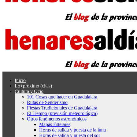
Inicio
Lo+próximo (citas)
Cultura y Ocio
101 Cosas que hacer en Guadalajara
Rutas de Senderismo
Fiestas Tradicionales de Guadalajara
El Tiempo (previsión meteorológica)
Otros fenómenos astronómicos
Mapas Estelares
Horas de salida y puesta de la luna
Horas de salida y puesta del sol