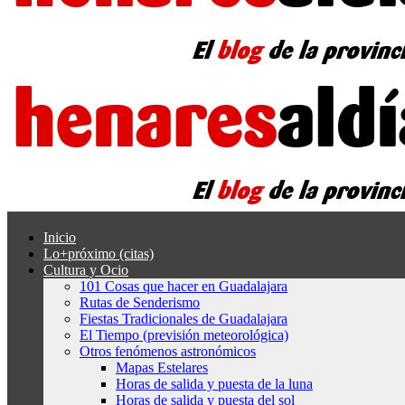
Inicio
Lo+próximo (citas)
Cultura y Ocio
101 Cosas que hacer en Guadalajara
Rutas de Senderismo
Fiestas Tradicionales de Guadalajara
El Tiempo (previsión meteorológica)
Otros fenómenos astronómicos
Mapas Estelares
Horas de salida y puesta de la luna
Horas de salida y puesta del sol