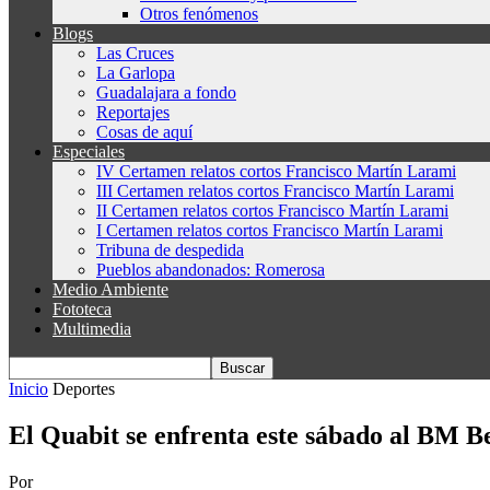
Otros fenómenos
Blogs
Las Cruces
La Garlopa
Guadalajara a fondo
Reportajes
Cosas de aquí
Especiales
IV Certamen relatos cortos Francisco Martín Larami
III Certamen relatos cortos Francisco Martín Larami
II Certamen relatos cortos Francisco Martín Larami
I Certamen relatos cortos Francisco Martín Larami
Tribuna de despedida
Pueblos abandonados: Romerosa
Medio Ambiente
Fototeca
Multimedia
Inicio
Deportes
El Quabit se enfrenta este sábado al BM 
Por