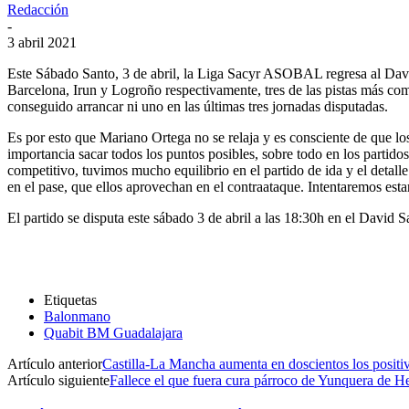
Redacción
-
3 abril 2021
Este Sábado Santo, 3 de abril, la Liga Sacyr ASOBAL regresa al David
Barcelona, Irun y Logroño respectivamente, tres de las pistas más c
conseguido arrancar ni uno en las últimas tres jornadas disputadas.
Es por esto que Mariano Ortega no se relaja y es consciente de que los
importancia sacar todos los puntos posibles, sobre todo en los part
competitivo, tuvimos mucho equilibrio en el partido de ida y el detall
en el pase, que ellos aprovechan en el contraataque. Intentaremos estar
El partido se disputa este sábado 3 de abril a las 18:30h en el David 
Etiquetas
Balonmano
Quabit BM Guadalajara
Artículo anterior
Castilla-La Mancha aumenta en doscientos los positi
Artículo siguiente
Fallece el que fuera cura párroco de Yunquera de H