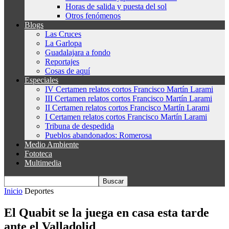
Horas de salida y puesta del sol
Otros fenómenos
Blogs
Las Cruces
La Garlopa
Guadalajara a fondo
Reportajes
Cosas de aquí
Especiales
IV Certamen relatos cortos Francisco Martín Larami
III Certamen relatos cortos Francisco Martín Larami
II Certamen relatos cortos Francisco Martín Larami
I Certamen relatos cortos Francisco Martín Larami
Tribuna de despedida
Pueblos abandonados: Romerosa
Medio Ambiente
Fototeca
Multimedia
Inicio
Deportes
El Quabit se la juega en casa esta tarde
ante el Valladolid