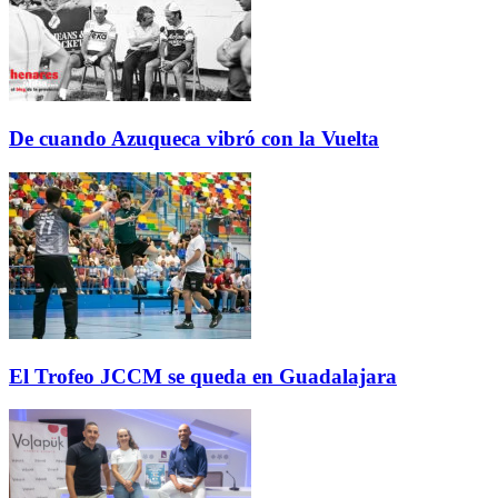
De cuando Azuqueca vibró con la Vuelta
El Trofeo JCCM se queda en Guadalajara