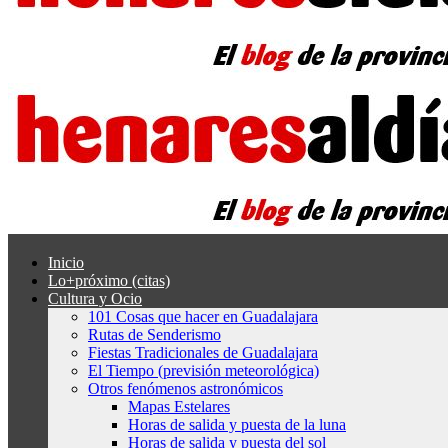
Inicio
Lo+próximo (citas)
Cultura y Ocio
101 Cosas que hacer en Guadalajara
Rutas de Senderismo
Fiestas Tradicionales de Guadalajara
El Tiempo (previsión meteorológica)
Otros fenómenos astronómicos
Mapas Estelares
Horas de salida y puesta de la luna
Horas de salida y puesta del sol