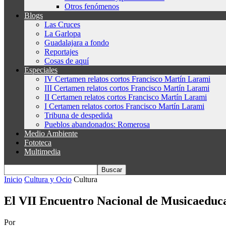
Otros fenómenos
Blogs
Las Cruces
La Garlopa
Guadalajara a fondo
Reportajes
Cosas de aquí
Especiales
IV Certamen relatos cortos Francisco Martín Larami
III Certamen relatos cortos Francisco Martín Larami
II Certamen relatos cortos Francisco Martín Larami
I Certamen relatos cortos Francisco Martín Larami
Tribuna de despedida
Pueblos abandonados: Romerosa
Medio Ambiente
Fototeca
Multimedia
Inicio
Cultura y Ocio
Cultura
El VII Encuentro Nacional de Musicaeduca s
Por