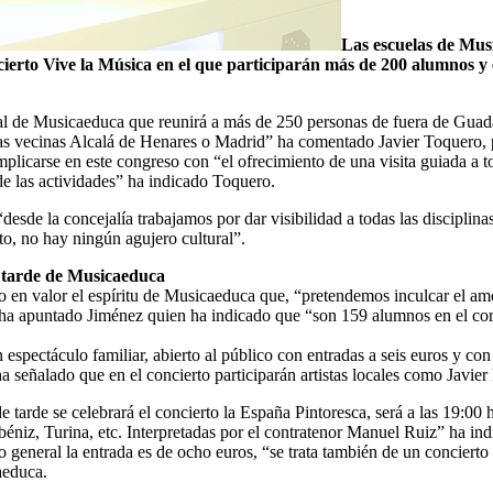
Las escuelas de Musi
ierto Vive la Música en el que participarán más de 200 alumnos y en
al de Musicaeduca que reunirá a más de 250 personas de fuera de Guadala
s vecinas Alcalá de Henares o Madrid” ha comentado Javier Toquero, pr
licarse en este congreso con “el ofrecimiento de una visita guiada a to
 de las actividades” ha indicado Toquero.
sde la concejalía trabajamos por dar visibilidad a todas las disciplinas
nto, no hay ningún agujero cultural”.
y tarde de Musicaeduca
en valor el espíritu de Musicaeduca que, “pretendemos inculcar el amor
” ha apuntado Jiménez quien ha indicado que “son 159 alumnos en el cor
 espectáculo familiar, abierto al público con entradas a seis euros y co
 señalado que en el concierto participarán artistas locales como Javier 
o de tarde se celebrará el concierto la España Pintoresca, será a las 19
lbéniz, Turina, etc. Interpretadas por el contratenor Manuel Ruiz” ha in
 general la entrada es de ocho euros, “se trata también de un concierto b
aeduca.