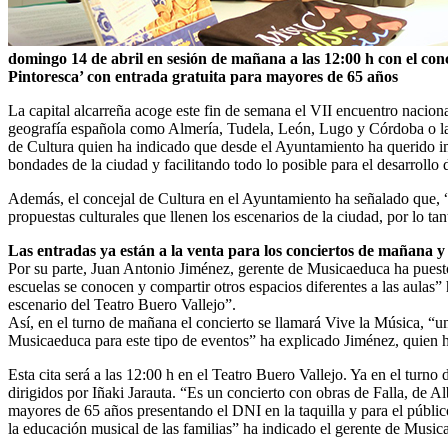
domingo 14 de abril en sesión de mañana a las 12:00 h con el conc
Pintoresca’ con entrada gratuita para mayores de 65 años
La capital alcarreña acoge este fin de semana el VII encuentro nacion
geografía española como Almería, Tudela, León, Lugo y Córdoba o la
de Cultura quien ha indicado que desde el Ayuntamiento ha querido imp
bondades de la ciudad y facilitando todo lo posible para el desarrollo
Además, el concejal de Cultura en el Ayuntamiento ha señalado que, “de
propuestas culturales que llenen los escenarios de la ciudad, por lo ta
Las entradas ya están a la venta para los conciertos de mañana 
Por su parte, Juan Antonio Jiménez, gerente de Musicaeduca ha puesto 
escuelas se conocen y compartir otros espacios diferentes a las aulas
escenario del Teatro Buero Vallejo”.
Así, en el turno de mañana el concierto se llamará Vive la Música, “un
Musicaeduca para este tipo de eventos” ha explicado Jiménez, quien ha
Esta cita será a las 12:00 h en el Teatro Buero Vallejo. Ya en el turn
dirigidos por Iñaki Jarauta. “Es un concierto con obras de Falla, de A
mayores de 65 años presentando el DNI en la taquilla y para el público
la educación musical de las familias” ha indicado el gerente de Music