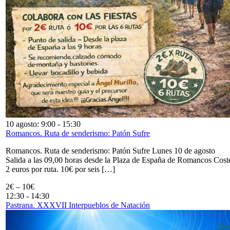
10 agosto: 9:00
-
15:30
Romancos. Ruta de senderismo: Patón Sufre
Romancos. Ruta de senderismo: Patón Sufre Lunes 10 de agosto
Salida a las 09,00 horas desde la Plaza de España de Romancos Cost
2 euros por ruta. 10€ por seis […]
2€ – 10€
12:30
-
14:30
Pastrana. XXXVII Interpueblos de Natación