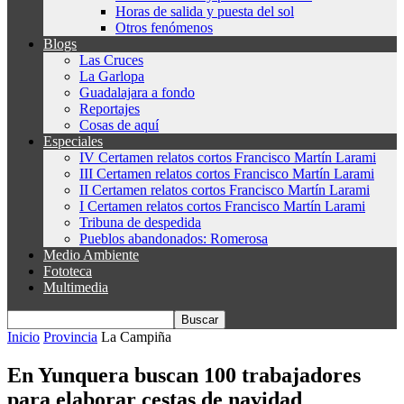
Horas de salida y puesta del sol
Otros fenómenos
Blogs
Las Cruces
La Garlopa
Guadalajara a fondo
Reportajes
Cosas de aquí
Especiales
IV Certamen relatos cortos Francisco Martín Larami
III Certamen relatos cortos Francisco Martín Larami
II Certamen relatos cortos Francisco Martín Larami
I Certamen relatos cortos Francisco Martín Larami
Tribuna de despedida
Pueblos abandonados: Romerosa
Medio Ambiente
Fototeca
Multimedia
Inicio
Provincia
La Campiña
En Yunquera buscan 100 trabajadores
para elaborar cestas de navidad